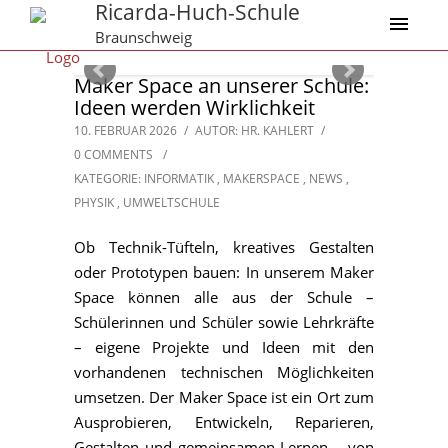
Ricarda-Huch-Schule
Braunschweig
Maker Space an unserer Schule:
Ideen werden Wirklichkeit
10. FEBRUAR 2026
/
AUTOR: HR. KAHLERT
/
0 COMMENTS
/
KATEGORIE:
INFORMATIK
,
MAKERSPACE
,
NEWS
,
PHYSIK
,
UMWELTSCHULE
Ob Technik-Tüfteln, kreatives Gestalten
oder Prototypen bauen: In unserem Maker
Space können alle aus der Schule –
Schülerinnen und Schüler sowie Lehrkräfte
– eigene Projekte und Ideen mit den
vorhandenen technischen Möglichkeiten
umsetzen. Der Maker Space ist ein Ort zum
Ausprobieren, Entwickeln, Reparieren,
Gestalten und gemeinsamen Lernen – von