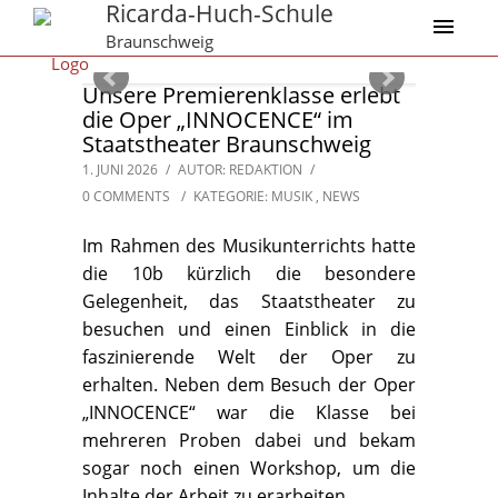
Ricarda-Huch-Schule
Braunschweig
Unsere Premierenklasse erlebt
die Oper „INNOCENCE“ im
Staatstheater Braunschweig
1. JUNI 2026
/
AUTOR: REDAKTION
/
0 COMMENTS
/
KATEGORIE:
MUSIK
,
NEWS
Im Rahmen des Musikunterrichts hatte
die 10b kürzlich die besondere
Gelegenheit, das Staatstheater zu
besuchen und einen Einblick in die
faszinierende Welt der Oper zu
erhalten. Neben dem Besuch der Oper
„INNOCENCE“ war die Klasse bei
mehreren Proben dabei und bekam
sogar noch einen Workshop, um die
Inhalte der Arbeit zu erarbeiten.