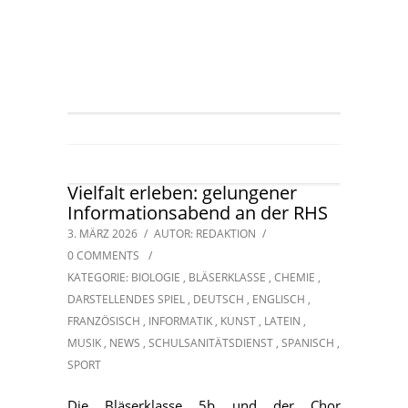
Vielfalt erleben: gelungener
Informationsabend an der RHS
3. MÄRZ 2026
/
AUTOR: REDAKTION
/
0 COMMENTS
/
KATEGORIE:
BIOLOGIE
,
BLÄSERKLASSE
,
CHEMIE
,
DARSTELLENDES SPIEL
,
DEUTSCH
,
ENGLISCH
,
FRANZÖSISCH
,
INFORMATIK
,
KUNST
,
LATEIN
,
MUSIK
,
NEWS
,
SCHULSANITÄTSDIENST
,
SPANISCH
,
SPORT
Die Bläserklasse 5b und der Chor