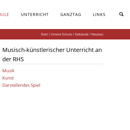
HULE
UNTERRICHT
GANZTAG
LINKS
Start
/
Unsere Schule
/
Gebäude
/ Neubau
Musisch-künstlerischer Unterricht an
der RHS
Musik
Kunst
Darstellendes Spiel