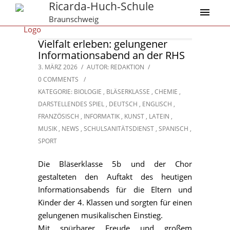
Ricarda-Huch-Schule
Braunschweig
Vielfalt erleben: gelungener
Informationsabend an der RHS
3. MÄRZ 2026
/
AUTOR: REDAKTION
/
0 COMMENTS
/
KATEGORIE:
BIOLOGIE
,
BLÄSERKLASSE
,
CHEMIE
,
DARSTELLENDES SPIEL
,
DEUTSCH
,
ENGLISCH
,
FRANZÖSISCH
,
INFORMATIK
,
KUNST
,
LATEIN
,
MUSIK
,
NEWS
,
SCHULSANITÄTSDIENST
,
SPANISCH
,
SPORT
Die Bläserklasse 5b und der Chor
gestalteten den Auftakt des heutigen
Informationsabends für die Eltern und
Kinder der 4. Klassen und sorgten für einen
gelungenen musikalischen Einstieg.
Mit spürbarer Freude und großem