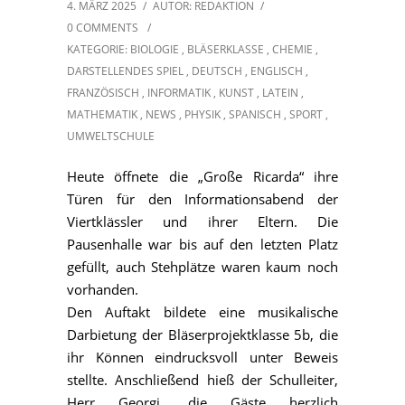
4. MÄRZ 2025
/
AUTOR: REDAKTION
/
0 COMMENTS
/
KATEGORIE:
BIOLOGIE
,
BLÄSERKLASSE
,
CHEMIE
,
DARSTELLENDES SPIEL
,
DEUTSCH
,
ENGLISCH
,
FRANZÖSISCH
,
INFORMATIK
,
KUNST
,
LATEIN
,
MATHEMATIK
,
NEWS
,
PHYSIK
,
SPANISCH
,
SPORT
,
UMWELTSCHULE
Heute öffnete die „Große Ricarda“ ihre
Türen für den Informationsabend der
Viertklässler und ihrer Eltern. Die
Pausenhalle war bis auf den letzten Platz
gefüllt, auch Stehplätze waren kaum noch
vorhanden.
Den Auftakt bildete eine musikalische
Darbietung der Bläserprojektklasse 5b, die
ihr Können eindrucksvoll unter Beweis
stellte. Anschließend hieß der Schulleiter,
Herr Georgi, die Gäste herzlich