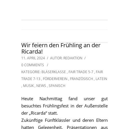
Wir feiern den Frühling an der
Ricarda!
11. APRIL 2024
/
AUTOR: REDAKTION
/
0 COMMENTS
/
KATEGORIE:
BLÄSERKLASSE
,
FAIR TRADE 5-7
,
FAIR
TRADE 7-13
,
FÖRDERVEREIN
,
FRANZÖSISCH
,
LATEIN
,
MUSIK
,
NEWS
,
SPANISCH
Heute Nachmittag fand unser gut
besuchtes Frühlingsfest in der Außenstelle
der „Ricarda“ statt.
Zukünftige Fünftklässler und deren Eltern
hatten Gelegenheit, Präsentationen aus