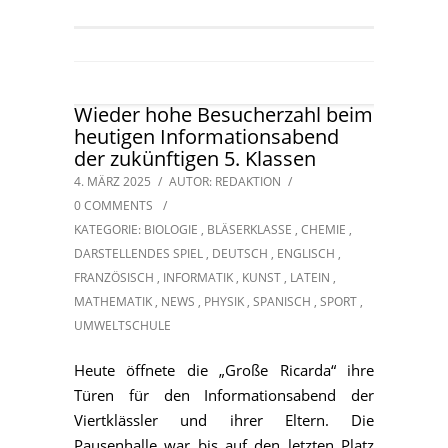
Wieder hohe Besucherzahl beim
heutigen Informationsabend
der zukünftigen 5. Klassen
4. MÄRZ 2025
/
AUTOR: REDAKTION
/
0 COMMENTS
/
KATEGORIE:
BIOLOGIE
,
BLÄSERKLASSE
,
CHEMIE
,
DARSTELLENDES SPIEL
,
DEUTSCH
,
ENGLISCH
,
FRANZÖSISCH
,
INFORMATIK
,
KUNST
,
LATEIN
,
MATHEMATIK
,
NEWS
,
PHYSIK
,
SPANISCH
,
SPORT
,
UMWELTSCHULE
Heute öffnete die „Große Ricarda“ ihre
Türen für den Informationsabend der
Viertklässler und ihrer Eltern. Die
Pausenhalle war bis auf den letzten Platz