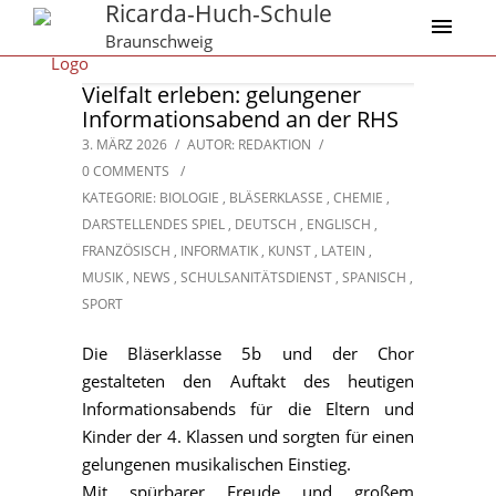
Ricarda-Huch-Schule
Braunschweig
Vielfalt erleben: gelungener
Informationsabend an der RHS
3. MÄRZ 2026
/
AUTOR: REDAKTION
/
0 COMMENTS
/
KATEGORIE:
BIOLOGIE
,
BLÄSERKLASSE
,
CHEMIE
,
DARSTELLENDES SPIEL
,
DEUTSCH
,
ENGLISCH
,
FRANZÖSISCH
,
INFORMATIK
,
KUNST
,
LATEIN
,
MUSIK
,
NEWS
,
SCHULSANITÄTSDIENST
,
SPANISCH
,
SPORT
Die Bläserklasse 5b und der Chor
gestalteten den Auftakt des heutigen
Informationsabends für die Eltern und
Kinder der 4. Klassen und sorgten für einen
gelungenen musikalischen Einstieg.
Mit spürbarer Freude und großem