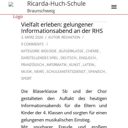
Ricarda-Huch-Schule
Braunschweig
Vielfalt erleben: gelungener
Informationsabend an der RHS
3. MÄRZ 2026
/
AUTOR: REDAKTION
/
0 COMMENTS
/
KATEGORIE:
BIOLOGIE
,
BLÄSERKLASSE
,
CHEMIE
,
DARSTELLENDES SPIEL
,
DEUTSCH
,
ENGLISCH
,
FRANZÖSISCH
,
INFORMATIK
,
KUNST
,
LATEIN
,
MUSIK
,
NEWS
,
SCHULSANITÄTSDIENST
,
SPANISCH
,
SPORT
Die Bläserklasse 5b und der Chor
gestalteten den Auftakt des heutigen
Informationsabends für die Eltern und
Kinder der 4. Klassen und sorgten für einen
gelungenen musikalischen Einstieg.
Mit spürbarer Freude und großem