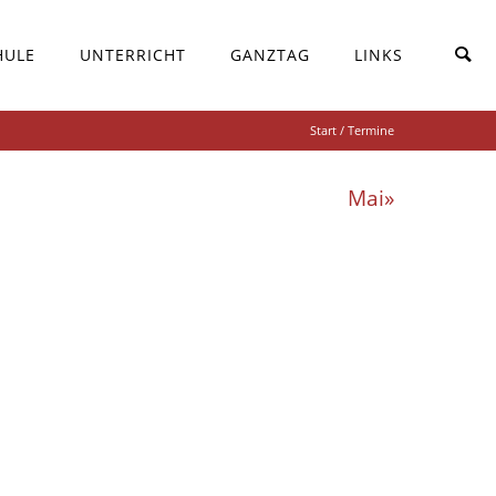
HULE
UNTERRICHT
GANZTAG
LINKS
Start
/ Termine
Mai»