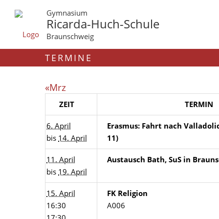
Gymnasium
Ricarda-Huch-Schule
Braunschweig
TERMINE
«Mrz
ZEIT
TERMIN
6. April
Erasmus: Fahrt nach Valladolid
bis
14. April
11)
11. April
Austausch Bath, SuS in Braun
bis
19. April
15. April
FK Religion
16:30
A006
17:30