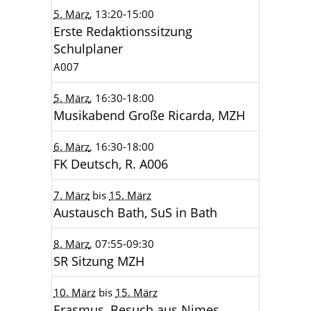
5. März
, 13:20
-15:00
Erste Redaktionssitzung
Schulplaner
A007
5. März
, 16:30
-18:00
Musikabend Große Ricarda, MZH
6. März
, 16:30
-18:00
FK Deutsch, R. A006
7. März
bis
15. März
Austausch Bath, SuS in Bath
8. März
, 07:55
-09:30
SR Sitzung MZH
10. März
bis
15. März
Erasmus, Besuch aus Nimes