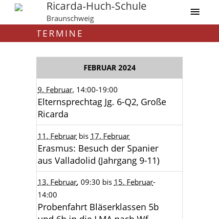
Ricarda-Huch-Schule
Braunschweig
TERMINE
FEBRUAR 2024
9. Februar
, 14:00
-19:00
Elternsprechtag Jg. 6-Q2, Große
Ricarda
11. Februar
bis
17. Februar
Erasmus: Besuch der Spanier
aus Valladolid (Jahrgang 9-11)
13. Februar
, 09:30
bis
15. Februar
-
14:00
Probenfahrt Bläserklassen 5b