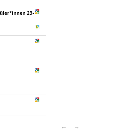
üler*innen 23-
←
→