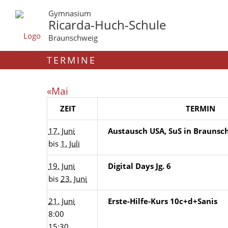
Gymnasium
Ricarda-Huch-Schule
Braunschweig
TERMINE
«Mai
ZEIT
TERMIN
17. Juni
Austausch USA, SuS in Braunsc
bis
1. Juli
19. Juni
Digital Days Jg. 6
bis
23. Juni
21. Juni
Erste-Hilfe-Kurs 10c+d+Sanis
8:00
15:30