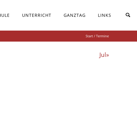
HULE
UNTERRICHT
GANZTAG
LINKS
Start
/ Termine
Jul»