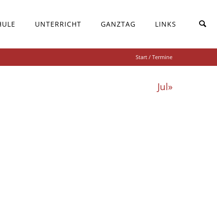
HULE
UNTERRICHT
GANZTAG
LINKS
Start
/ Termine
Jul»