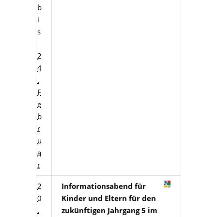
b
i
s
2
4
.
F
e
b
r
u
a
r
2
Informationsabend für
0
Kinder und Eltern für den
.
zukünftigen Jahrgang 5 im