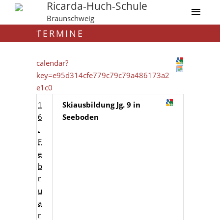
Ricarda-Huch-Schule
Braunschweig
TERMINE
calendar?
key=e95d314cfe779c79c79a486173a2
e1c0
1
Skiausbildung Jg. 9 in
6
Seeboden
.
F
e
b
r
u
a
r