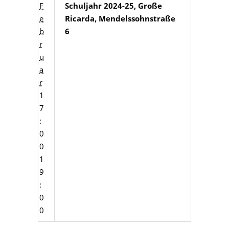
F
Schuljahr 2024-25, Große
e
Ricarda, Mendelssohnstraße
b
6
r
u
a
r
1
7
:
0
0
1
9
:
0
0