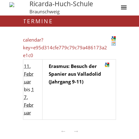
Ricarda-Huch-Schule
Braunschweig
TERMINE
calendar?
key=e95d314cfe779c79c79a486173a2
e1c0
11.
Erasmus: Besuch der
Febr
Spanier aus Valladolid
uar
(Jahrgang 9-11)
bis
1
7.
Febr
uar
←
→