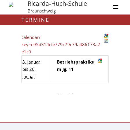
Ricarda-Huch-Schule
Braunschweig
TERMINE
calendar?
key=e95d314cfe779c79c79a486173a2
e1c0
8. Januar
Betriebspraktiku
bis
26.
m Jg. 11
Januar
←
→