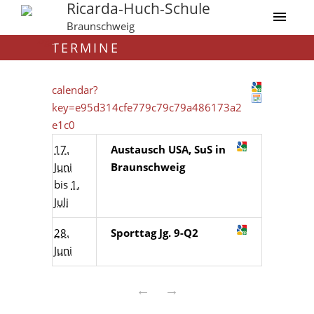
Ricarda-Huch-Schule
Braunschweig
TERMINE
calendar?
key=e95d314cfe779c79c79a486173a2
e1c0
17.
Austausch USA, SuS in
Juni
Braunschweig
bis
1.
Juli
28.
Sporttag Jg. 9-Q2
Juni
←
→