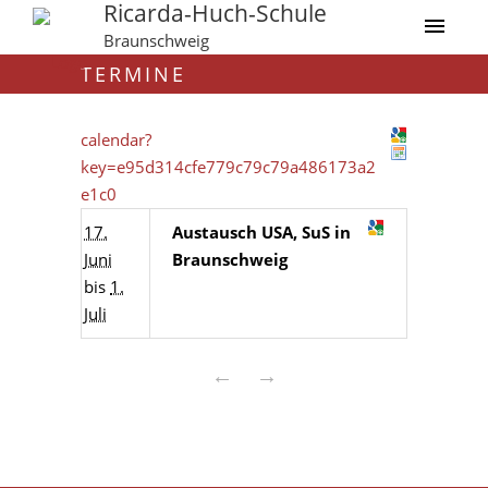
Ricarda-Huch-Schule
Braunschweig
TERMINE
calendar?
key=e95d314cfe779c79c79a486173a2
e1c0
17.
Austausch USA, SuS in
Juni
Braunschweig
bis
1.
Juli
←
→