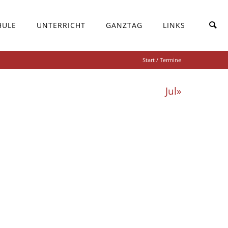
HULE
UNTERRICHT
GANZTAG
LINKS
Start
/ Termine
Jul»