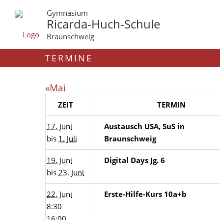
Gymnasium
Ricarda-Huch-Schule
Braunschweig
TERMINE
«Mai
ZEIT
TERMIN
17. Juni
Austausch USA, SuS in
bis
1. Juli
Braunschweig
19. Juni
Digital Days Jg. 6
bis
23. Juni
22. Juni
Erste-Hilfe-Kurs 10a+b
8:30
16:00