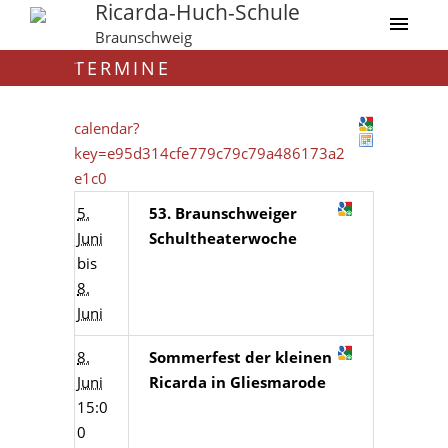
Ricarda-Huch-Schule
Braunschweig
TERMINE
calendar?
key=e95d314cfe779c79c79a486173a2
e1c0
5.
53. Braunschweiger
Juni
Schultheaterwoche
bis
8.
Juni
8.
Sommerfest der kleinen
Juni
Ricarda in Gliesmarode
15:0
0