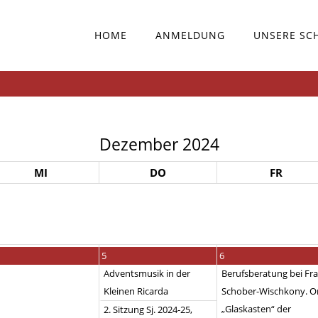
HOME
ANMELDUNG
UNSERE SC
Dezember 2024
MI
DO
FR
5
6
Adventsmusik in der
Berufsberatung bei Fr
Kleinen Ricarda
Schober-Wischkony. Or
„Glaskasten“ der
2. Sitzung Sj. 2024-25,