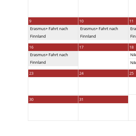
9
10
11
Erasmus+ Fahrt nach
Erasmus+ Fahrt nach
Er
Finnland
Finnland
Fi
16
17
18
Erasmus+ Fahrt nach
Nik
Finnland
Nik
23
24
25
30
31