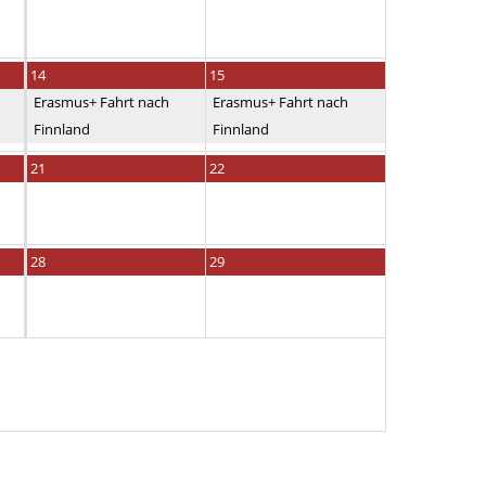
14
15
Erasmus+ Fahrt nach
Erasmus+ Fahrt nach
Finnland
Finnland
21
22
28
29