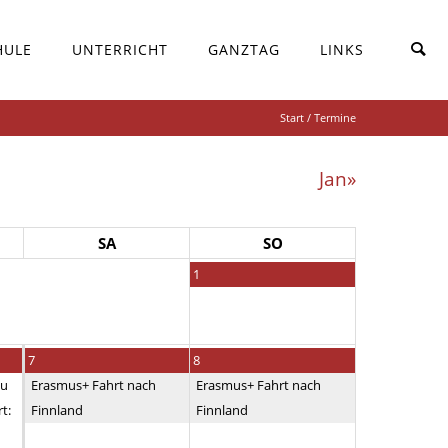
HULE
UNTERRICHT
GANZTAG
LINKS
Start
/ Termine
Jan»
SA
SO
1
7
8
au
Erasmus+ Fahrt nach
Erasmus+ Fahrt nach
t:
Finnland
Finnland