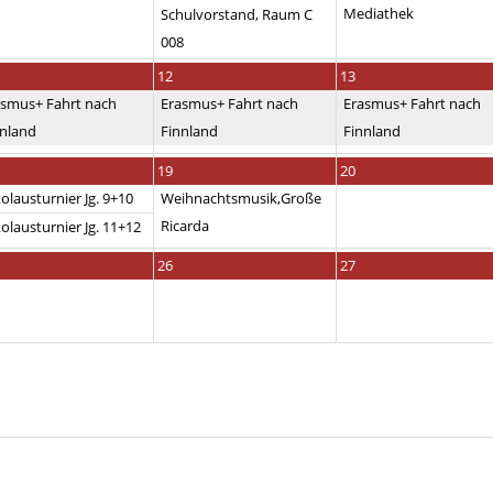
Mediathek
Schulvorstand, Raum C
008
12
13
asmus+ Fahrt nach
Erasmus+ Fahrt nach
Erasmus+ Fahrt nach
nnland
Finnland
Finnland
19
20
olausturnier Jg. 9+10
Weihnachtsmusik,Große
Ricarda
olausturnier Jg. 11+12
26
27