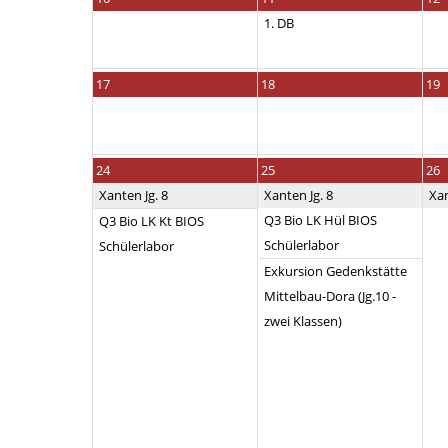
1. DB
17
18
19
24
25
26
Xanten Jg. 8
Xanten Jg. 8
Xan
Q3 Bio LK Hül BIOS
Q3 Bio LK Kt BIOS
Schülerlabor
Schülerlabor
Exkursion Gedenkstätte
Mittelbau-Dora (Jg.10 -
zwei Klassen)