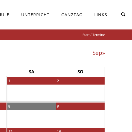
HULE
UNTERRICHT
GANZTAG
LINKS
Start
/ Termine
Sep»
SA
SO
1
2
8
9
15
16