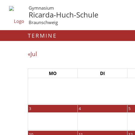
Gymnasium
Ricarda-Huch-Schule
Braunschweig
TERMINE
«Jul
MO
DI
3
4
5
10
11
12