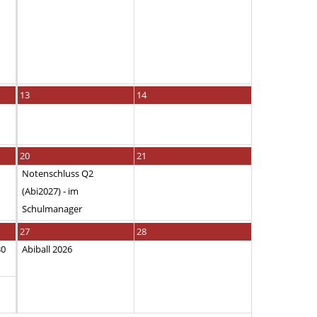
13
14
20
21
Notenschluss Q2
(Abi2027) - im
Schulmanager
27
28
30
Abiball 2026