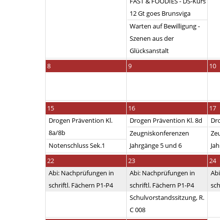
FAST & FOODIES - DS-Kurs
12 Gt goes Brunsviga
Warten auf Bewilligung -
Szenen aus der
Glücksanstalt
8
9
10
15
16
17
Drogen Prävention Kl.
Drogen Prävention Kl. 8d
Dro
8a/8b
Zeugniskonferenzen
Ze
Notenschluss Sek.1
Jahrgänge 5 und 6
Jah
22
23
24
Abi: Nachprüfungen in
Abi: Nachprüfungen in
Abi
schriftl. Fächern P1-P4
schriftl. Fächern P1-P4
sch
Schulvorstandssitzung, R.
C 008