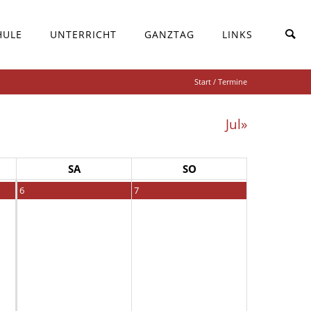
HULE
UNTERRICHT
GANZTAG
LINKS
Start
/ Termine
Jul»
SA
SO
6
7