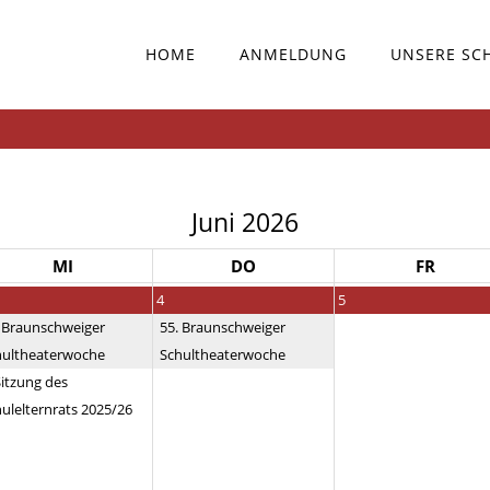
HOME
ANMELDUNG
UNSERE SC
Juni 2026
MI
DO
FR
4
5
. Braunschweiger
55. Braunschweiger
hultheaterwoche
Schultheaterwoche
Sitzung des
ulelternrats 2025/26