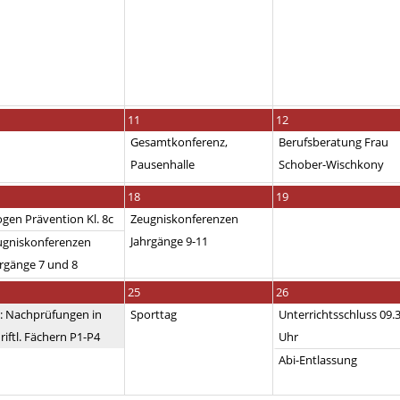
11
12
Gesamtkonferenz,
Berufsberatung Frau
Pausenhalle
Schober-Wischkony
18
19
gen Prävention Kl. 8c
Zeugniskonferenzen
Jahrgänge 9-11
ugniskonferenzen
rgänge 7 und 8
25
26
: Nachprüfungen in
Sporttag
Unterrichtsschluss 09.
riftl. Fächern P1-P4
Uhr
Abi-Entlassung