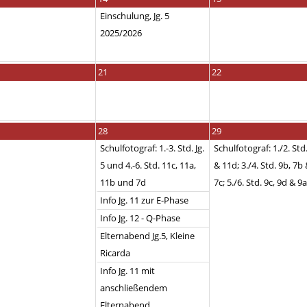
Einschulung, Jg. 5
2025/2026
21
22
28
29
Schulfotograf: 1.-3. Std. Jg.
Schulfotograf: 1./2. Std
5 und 4.-6. Std. 11c, 11a,
& 11d; 3./4. Std. 9b, 7b
11b und 7d
7c; 5./6. Std. 9c, 9d & 9a
Info Jg. 11 zur E-Phase
Info Jg. 12 - Q-Phase
Elternabend Jg.5, Kleine
Ricarda
Info Jg. 11 mit
anschließendem
Elternabend