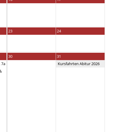
23
24
30
31
. 7a
Kursfahrten Abitur 2026
 &