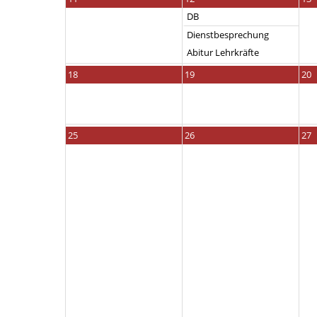
DB
Dienstbesprechung
Abitur Lehrkräfte
18
19
20
25
26
27