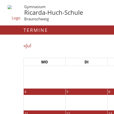
Gymnasium
Ricarda-Huch-Schule
Braunschweig
TERMINE
«Jul
MO
DI
4
5
6
11
12
13