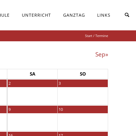
HULE
UNTERRICHT
GANZTAG
LINKS
Start
/ Termine
Sep»
SA
SO
2
3
9
10
16
17