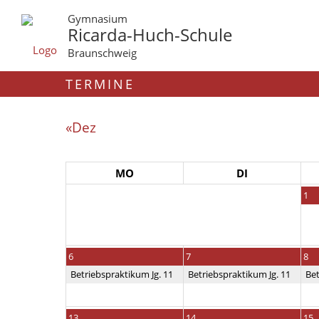
Gymnasium
Ricarda-Huch-Schule
Braunschweig
TERMINE
«Dez
MO
DI
1
6
7
8
Betriebspraktikum Jg. 11
Betriebspraktikum Jg. 11
Bet
13
14
15