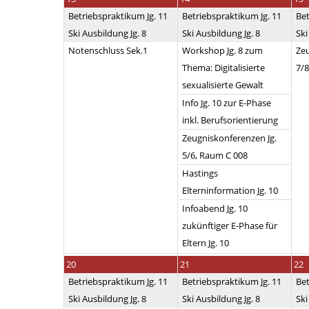
Betriebspraktikum Jg. 11
Betriebspraktikum Jg. 11
Bet
Ski Ausbildung Jg. 8
Ski Ausbildung Jg. 8
Ski
Notenschluss Sek.1
Workshop Jg. 8 zum
Zeu
Thema: Digitalisierte
7/8
sexualisierte Gewalt
Info Jg. 10 zur E-Phase
inkl. Berufsorientierung
Zeugniskonferenzen Jg.
5/6, Raum C 008
Hastings
Elterninformation Jg. 10
Infoabend Jg. 10
zukünftiger E-Phase für
Eltern Jg. 10
20
21
22
Betriebspraktikum Jg. 11
Betriebspraktikum Jg. 11
Bet
Ski Ausbildung Jg. 8
Ski Ausbildung Jg. 8
Ski