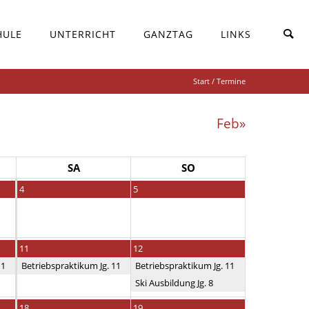
HULE
UNTERRICHT
GANZTAG
LINKS
Start
/ Termine
Feb»
SA
SO
4
5
11
12
11
Betriebspraktikum Jg. 11
Betriebspraktikum Jg. 11
Ski Ausbildung Jg. 8
18
19