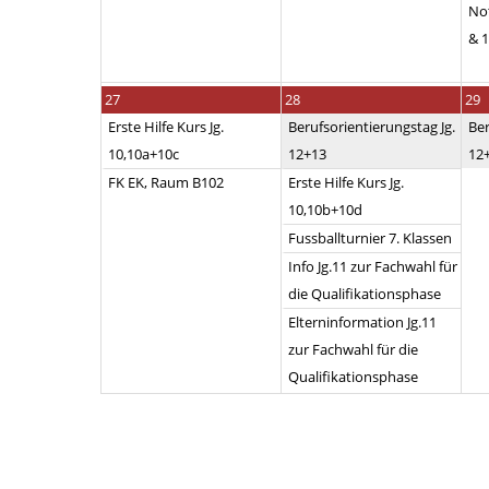
No
& 
27
28
29
Erste Hilfe Kurs Jg.
Berufsorientierungstag Jg.
Ber
10,10a+10c
12+13
12
FK EK, Raum B102
Erste Hilfe Kurs Jg.
10,10b+10d
Fussballturnier 7. Klassen
Info Jg.11 zur Fachwahl für
die Qualifikationsphase
Elterninformation Jg.11
zur Fachwahl für die
Qualifikationsphase