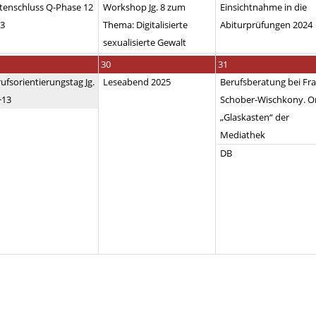
tenschluss Q-Phase 12
Workshop Jg. 8 zum
Einsichtnahme in die
13
Thema: Digitalisierte
Abiturprüfungen 2024
sexualisierte Gewalt
30
31
ufsorientierungstag Jg.
Leseabend 2025
Berufsberatung bei Fr
+13
Schober-Wischkony. Or
„Glaskasten“ der
Mediathek
DB