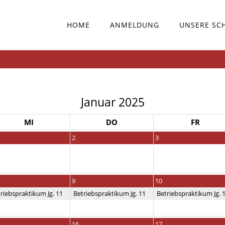
HOME
ANMELDUNG
UNSERE SC
Januar 2025
MI
DO
FR
2
3
9
10
riebspraktikum Jg. 11
Betriebspraktikum Jg. 11
Betriebspraktikum Jg. 
16
17