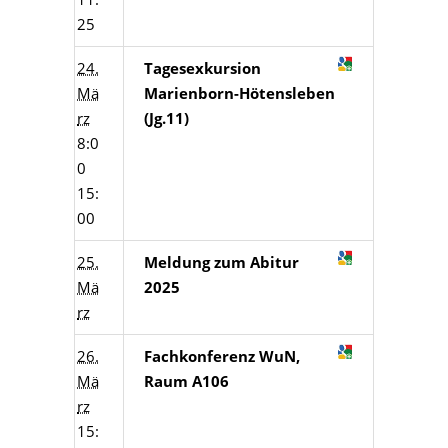
25
24.
Tagesexkursion
Mä
Marienborn-Hötensleben
rz
(Jg.11)
8:0
0
15:
00
25.
Meldung zum Abitur
Mä
2025
rz
26.
Fachkonferenz WuN,
Mä
Raum A106
rz
15: