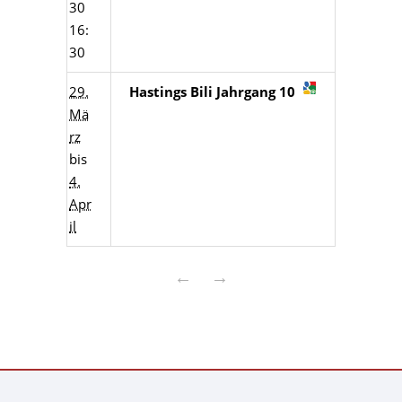
30
16:
30
29.
Hastings Bili Jahrgang 10
Mä
rz
bis
4.
Apr
il
←
→