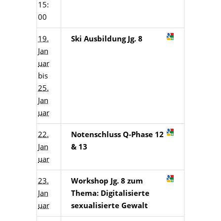
15:
00
19.
Ski Ausbildung Jg. 8
Jan
uar
bis
25.
Jan
uar
22.
Notenschluss Q-Phase 12
Jan
& 13
uar
23.
Workshop Jg. 8 zum
Jan
Thema: Digitalisierte
uar
sexualisierte Gewalt