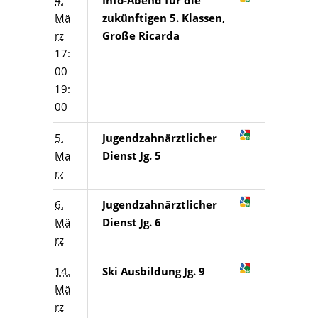
4.
Info-Abend für die
Mä
zukünftigen 5. Klassen,
rz
Große Ricarda
17:
00
19:
00
5.
Jugendzahnärztlicher
Mä
Dienst Jg. 5
rz
6.
Jugendzahnärztlicher
Mä
Dienst Jg. 6
rz
14.
Ski Ausbildung Jg. 9
Mä
rz