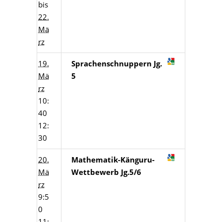
bis
22.
Mä
rz
19.
Sprachenschnuppern Jg.
Mä
5
rz
10:
40
12:
30
20.
Mathematik-Känguru-
Mä
Wettbewerb Jg.5/6
rz
9:5
0
11: