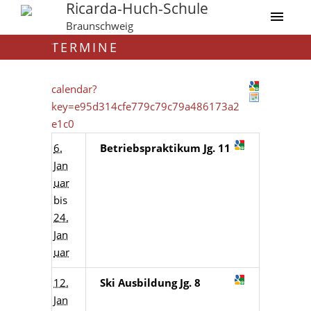
Ricarda-Huch-Schule
Braunschweig
TERMINE
calendar?
key=e95d314cfe779c79c79a486173a2
e1c0
6.
Betriebspraktikum Jg. 11
Jan
uar
bis
24.
Jan
uar
12.
Ski Ausbildung Jg. 8
Jan