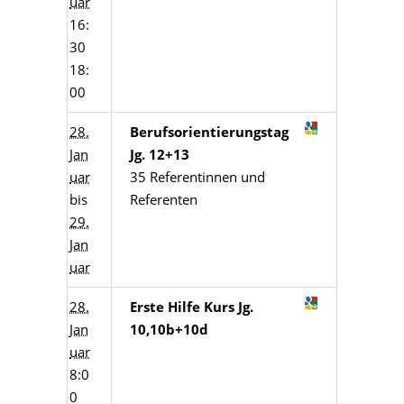
uar
16:
30
18:
00
28.
Berufsorientierungstag
Jan
Jg. 12+13
uar
35 Referentinnen und
bis
Referenten
29.
Jan
uar
28.
Erste Hilfe Kurs Jg.
Jan
10,10b+10d
uar
8:0
0