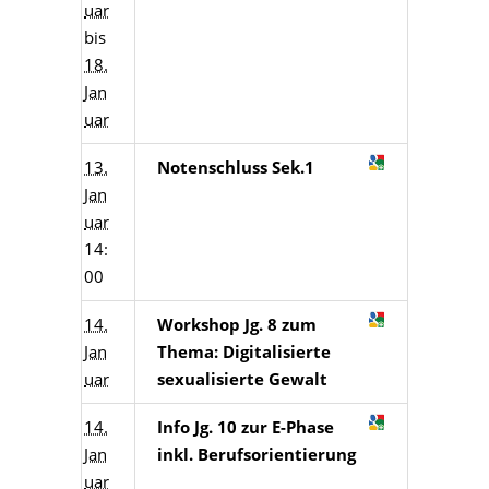
uar
bis
18.
Jan
uar
13.
Notenschluss Sek.1
Jan
uar
14:
00
14.
Workshop Jg. 8 zum
Jan
Thema: Digitalisierte
uar
sexualisierte Gewalt
14.
Info Jg. 10 zur E-Phase
Jan
inkl. Berufsorientierung
uar