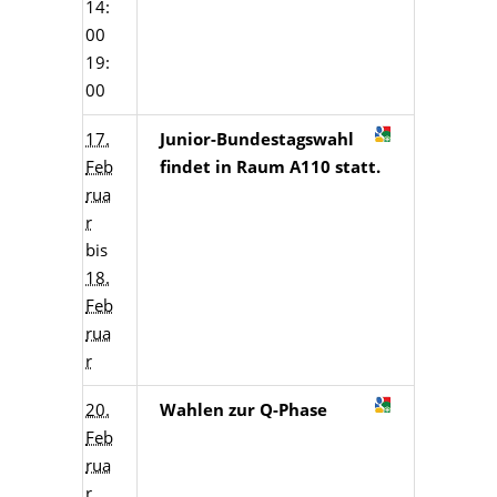
14:
00
19:
00
17.
Junior-Bundestagswahl
Feb
findet in Raum A110 statt.
rua
r
bis
18.
Feb
rua
r
20.
Wahlen zur Q-Phase
Feb
rua
r