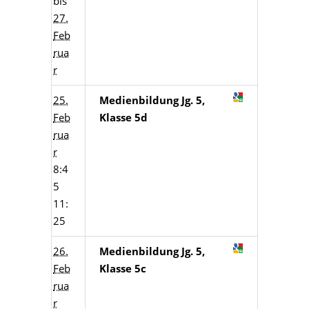
bis
27.
Feb
rua
r
25.
Medienbildung Jg. 5,
Feb
Klasse 5d
rua
r
8:4
5
11:
25
26.
Medienbildung Jg. 5,
Feb
Klasse 5c
rua
r