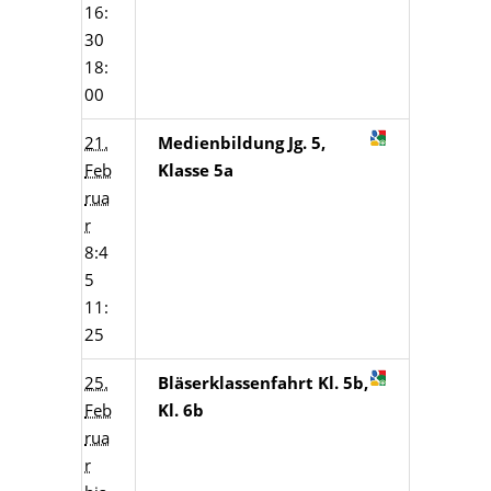
16:
30
18:
00
21.
Medienbildung Jg. 5,
Feb
Klasse 5a
rua
r
8:4
5
11:
25
25.
Bläserklassenfahrt Kl. 5b,
Feb
Kl. 6b
rua
r