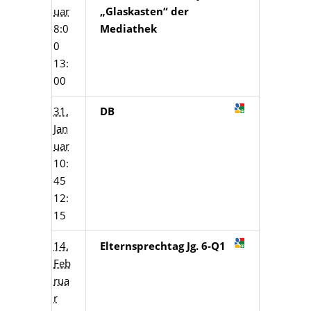
uar
„Glaskasten“ der
8:0
Mediathek
0
13:
00
31.
DB
Jan
uar
10:
45
12:
15
14.
Elternsprechtag Jg. 6-Q1
Feb
rua
r