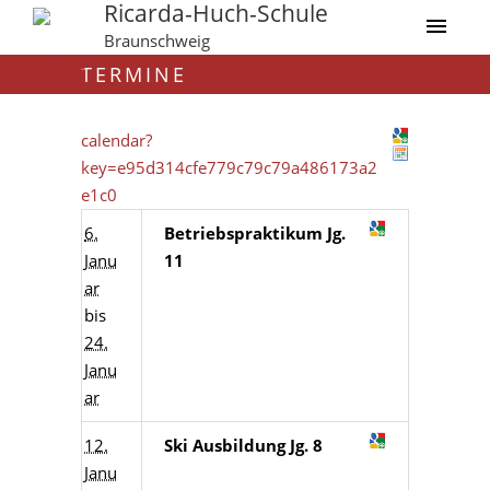
Ricarda-Huch-Schule
Braunschweig
TERMINE
calendar?
key=e95d314cfe779c79c79a486173a2
e1c0
6.
Betriebspraktikum Jg.
Janu
11
ar
bis
24.
Janu
ar
12.
Ski Ausbildung Jg. 8
Janu