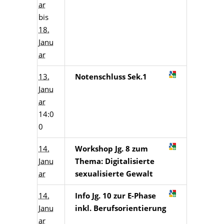
ar
bis
18.
Janu
ar
13.
Notenschluss Sek.1
Janu
ar
14:0
0
14.
Workshop Jg. 8 zum
Janu
Thema: Digitalisierte
ar
sexualisierte Gewalt
14.
Info Jg. 10 zur E-Phase
Janu
inkl. Berufsorientierung
ar