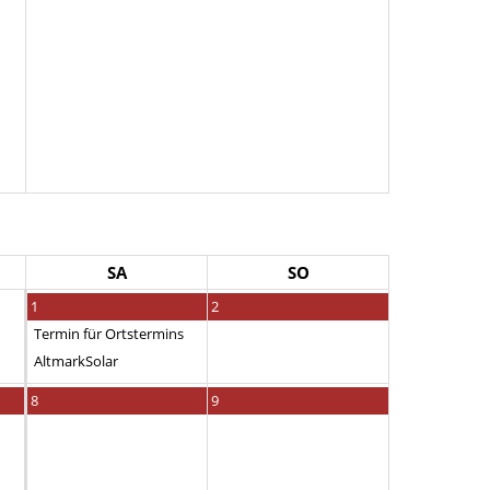
SA
SO
1
2
Termin für Ortstermins
AltmarkSolar
8
9