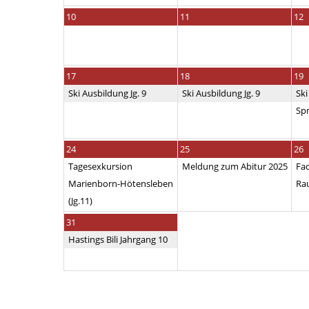
10
11
12
17
18
19
Ski Ausbildung Jg. 9
Ski Ausbildung Jg. 9
Ski
Sp
24
25
26
Tagesexkursion
Meldung zum Abitur 2025
Fa
Marienborn-Hötensleben
Ra
(Jg.11)
31
Hastings Bili Jahrgang 10