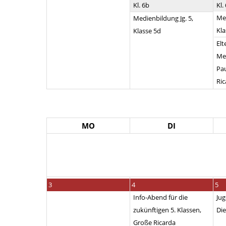
Kl. 6b
Kl.
Med
Medienbildung Jg. 5,
Kla
Klasse 5d
El
Med
Pa
Ric
MO
DI
3
4
5
Info-Abend für die
Jug
zukünftigen 5. Klassen,
Die
Große Ricarda