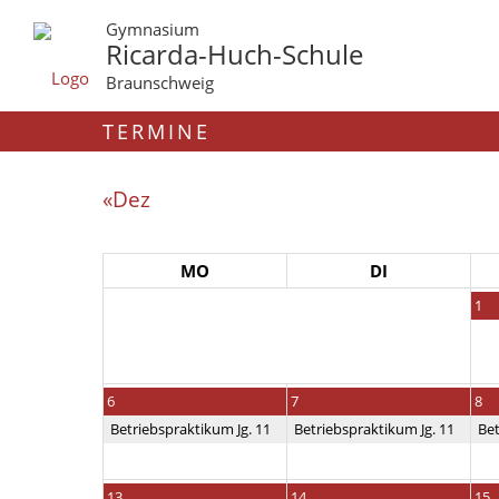
Gymnasium
Ricarda-Huch-Schule
Braunschweig
TERMINE
«Dez
MO
DI
1
6
7
8
Betriebspraktikum Jg. 11
Betriebspraktikum Jg. 11
Bet
13
14
15