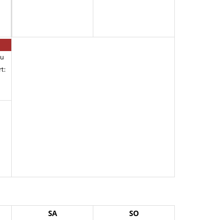
au
t:
SA
SO