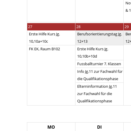
No
& 
27
28
29
Erste Hilfe Kurs Jg.
Berufsorientierungstag Jg.
Ber
10,10a+10c
12+13
12
FK EK, Raum B102
Erste Hilfe Kurs Jg.
10,10b+10d
Fussballturnier 7. Klassen
Info Jg.11 zur Fachwahl für
die Qualifikationsphase
Elterninformation Jg.11
zur Fachwahl für die
Qualifikationsphase
MO
DI