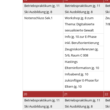
Betriebspraktikum Jg. 11
Betriebspraktikum Jg. 11
Bet
Ski Ausbildung Jg. 8
Ski Ausbildung Jg. 8
Ski
Notenschluss Sek.1
Workshop Jg. 8 zum
Zeu
Thema: Digitalisierte
7/8
sexualisierte Gewalt
Info Jg. 10 zur E-Phase
inkl. Berufsorientierung
Zeugniskonferenzen Jg.
5/6, Raum C 008
Hastings
Elterninformation Jg. 10
Infoabend Jg. 10
zukünftiger E-Phase für
Eltern Jg. 10
20
21
22
Betriebspraktikum Jg. 11
Betriebspraktikum Jg. 11
Bet
Ski Ausbildung Jg. 8
Ski Ausbildung Jg. 8
Ski