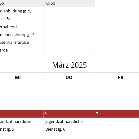
 6b
Kl. 6b
ienbildung Jg. 5,
sse 5c
ternabend
ienerziehung Jg. 5,
usenhalle Große
arda
März 2025
MI
DO
FR
6
7
endzahnärztlicher
Jugendzahnärztlicher
nst Jg. 5
Dienst Jg. 6