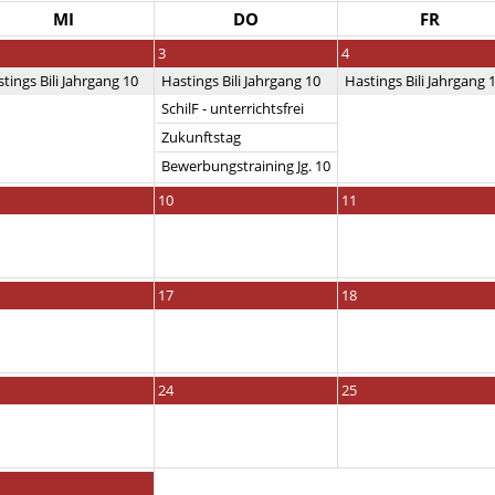
MI
DO
FR
3
4
tings Bili Jahrgang 10
Hastings Bili Jahrgang 10
Hastings Bili Jahrgang 
SchilF - unterrichtsfrei
Zukunftstag
Bewerbungstraining Jg. 10
10
11
17
18
24
25