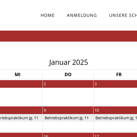
HOME
ANMELDUNG
UNSERE SC
Januar 2025
MI
DO
FR
2
3
9
10
riebspraktikum Jg. 11
Betriebspraktikum Jg. 11
Betriebspraktikum Jg. 
16
17