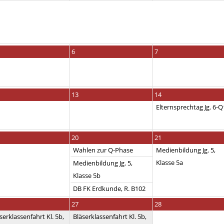
6
7
13
14
Elternsprechtag Jg. 6-Q
20
21
Wahlen zur Q-Phase
Medienbildung Jg. 5,
Klasse 5a
Medienbildung Jg. 5,
Klasse 5b
DB FK Erdkunde, R. B102
27
28
serklassenfahrt Kl. 5b,
Bläserklassenfahrt Kl. 5b,