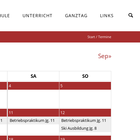
HULE
UNTERRICHT
GANZTAG
LINKS
Start
/ Termine
Sep»
SA
SO
4
5
11
12
11
Betriebspraktikum Jg. 11
Betriebspraktikum Jg. 11
Ski Ausbildung Jg. 8
18
19