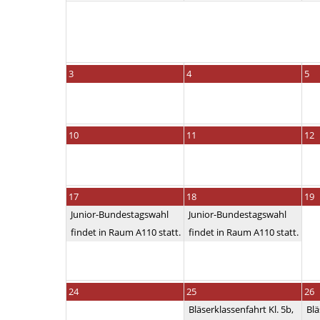
3
4
5
10
11
12
17
18
19
Junior-Bundestagswahl
Junior-Bundestagswahl
findet in Raum A110 statt.
findet in Raum A110 statt.
24
25
26
Bläserklassenfahrt Kl. 5b,
Blä