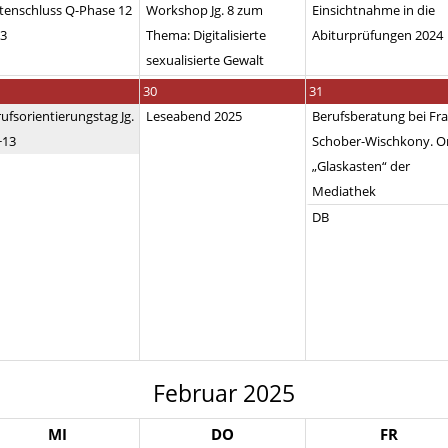
tenschluss Q-Phase 12
Workshop Jg. 8 zum
Einsichtnahme in die
13
Thema: Digitalisierte
Abiturprüfungen 2024
sexualisierte Gewalt
30
31
ufsorientierungstag Jg.
Leseabend 2025
Berufsberatung bei Fr
+13
Schober-Wischkony. Or
„Glaskasten“ der
Mediathek
DB
Februar 2025
MI
DO
FR