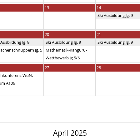
13
14
Ski Ausbildung Jg. 9
20
21
 Ausbildung Jg. 9
Ski Ausbildung Jg. 9
Ski Ausbildung Jg. 9
rachenschnuppern Jg. 5
Mathematik-Känguru-
Wettbewerb Jg.5/6
27
28
chkonferenz WuN,
um A106
April 2025