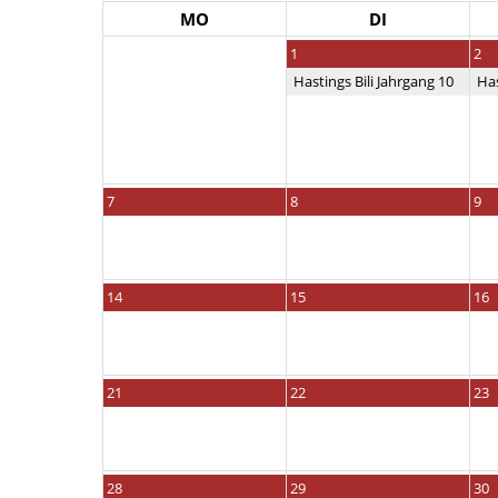
MO
DI
1
2
Hastings Bili Jahrgang 10
Has
7
8
9
14
15
16
21
22
23
28
29
30