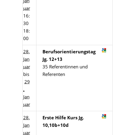
Jan
uar
16:
30
18:
00
28.
Berufsorientierungstag
Jan
Jg. 12+13
uar
35 Referentinnen und
bis
Referenten
29
.
Jan
uar
28.
Erste Hilfe Kurs Jg.
Jan
10,10b+10d
uar