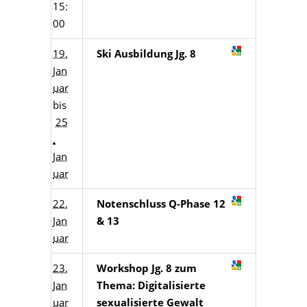
15:
00
19.
Ski Ausbildung Jg. 8
Jan
uar
bis
25
.
Jan
uar
22.
Notenschluss Q-Phase 12
Jan
& 13
uar
23.
Workshop Jg. 8 zum
Jan
Thema: Digitalisierte
uar
sexualisierte Gewalt