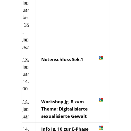
Jan
uar
bis
18
.
Jan
uar
13.
Notenschluss Sek.1
Jan
uar
14:
00
14.
Workshop Jg. 8 zum
Jan
Thema: Digitalisierte
uar
sexualisierte Gewalt
14.
Info Jg. 10 zur E-Phase