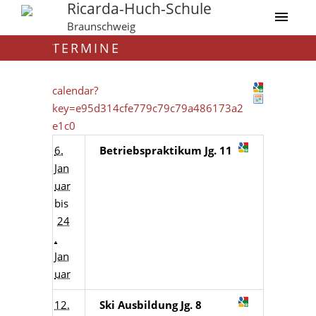
Ricarda-Huch-Schule
Braunschweig
TERMINE
calendar?
key=e95d314cfe779c79c79a486173a2
e1c0
6.
Betriebspraktikum Jg. 11
Jan
uar
bis
24
.
Jan
uar
12.
Ski Ausbildung Jg. 8