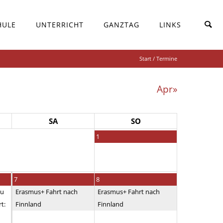
HULE
UNTERRICHT
GANZTAG
LINKS
Start
/ Termine
Apr»
SA
SO
1
7
8
au
Erasmus+ Fahrt nach
Erasmus+ Fahrt nach
t:
Finnland
Finnland