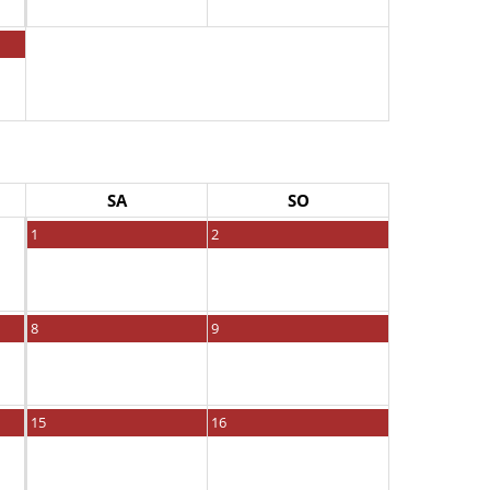
SA
SO
1
2
8
9
15
16