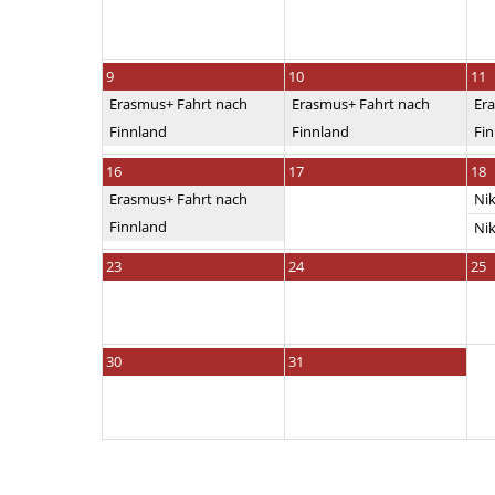
9
10
11
Erasmus+ Fahrt nach
Erasmus+ Fahrt nach
Er
Finnland
Finnland
Fi
16
17
18
Erasmus+ Fahrt nach
Nik
Finnland
Nik
23
24
25
30
31