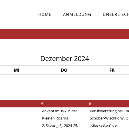
HOME
ANMELDUNG
UNSERE SC
Dezember 2024
MI
DO
FR
5
6
Adventsmusik in der
Berufsberatung bei Fr
Kleinen Ricarda
Schober-Wischkony. Or
„Glaskasten“ der
2. Sitzung Sj. 2024-25,