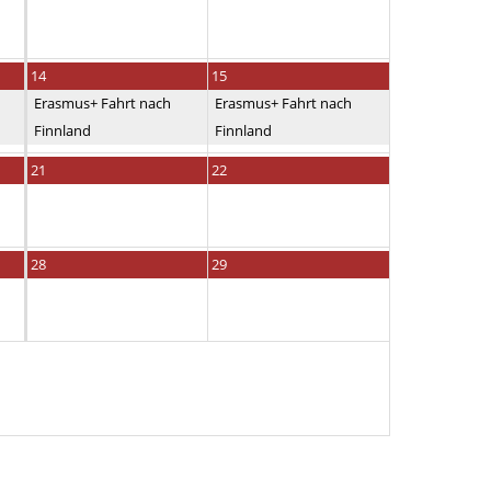
14
15
Erasmus+ Fahrt nach
Erasmus+ Fahrt nach
Finnland
Finnland
21
22
28
29