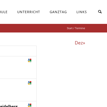
HULE
UNTERRICHT
GANZTAG
LINKS
Start
/ Termine
Dez»
eidelberg,