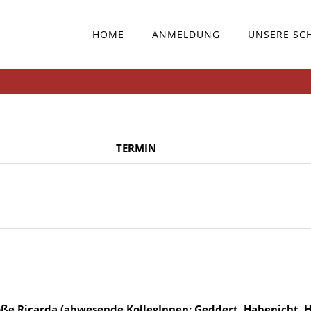
HOME
ANMELDUNG
UNSERE SC
TERMIN
roße Ricarda (abwesende KollegInnen: Geddert, Habenicht, H