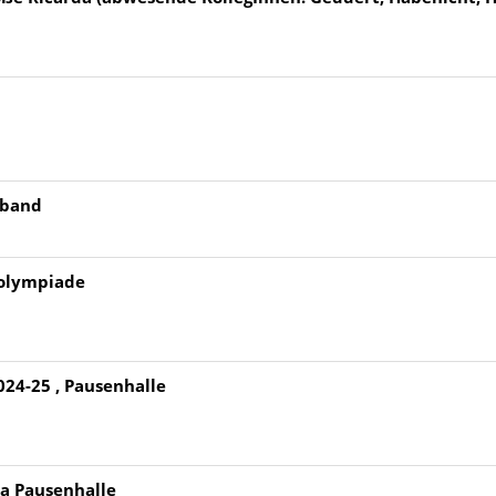
gband
kolympiade
024-25 , Pausenhalle
da Pausenhalle