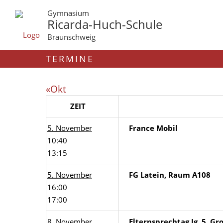
Gymnasium
Ricarda-Huch-Schule
Braunschweig
TERMINE
«Okt
ZEIT
5. November
France Mobil
10:40
13:15
5. November
FG Latein, Raum A108
16:00
17:00
8. November
Elternsprechtag Jg. 5, G