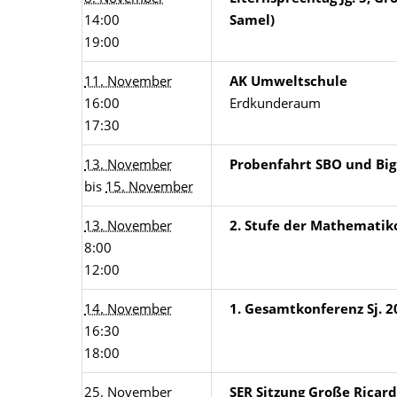
14:00
Samel)
19:00
11. November
AK Umweltschule
16:00
Erdkunderaum
17:30
13. November
Probenfahrt SBO und Bi
bis
15. November
13. November
2. Stufe der Mathemati
8:00
12:00
14. November
1. Gesamtkonferenz Sj. 2
16:30
18:00
25. November
SER Sitzung Große Ricar