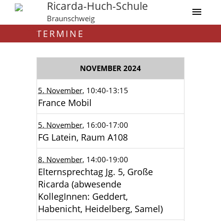
Ricarda-Huch-Schule
Braunschweig
TERMINE
NOVEMBER 2024
5. November
, 10:40
-13:15
France Mobil
5. November
, 16:00
-17:00
FG Latein, Raum A108
8. November
, 14:00
-19:00
Elternsprechtag Jg. 5, Große
Ricarda (abwesende
KollegInnen: Geddert,
Habenicht, Heidelberg, Samel)