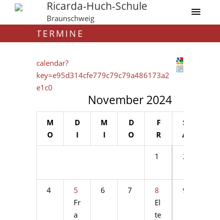
Ricarda-Huch-Schule
Braunschweig
TERMINE
calendar?
key=e95d314cfe779c79c79a486173a2
e1c0
November 2024
M
D
M
D
F
S
S
O
I
I
O
R
A
O
1
2
3
4
5
6
7
8
9
1
Fr
El
0
a
te