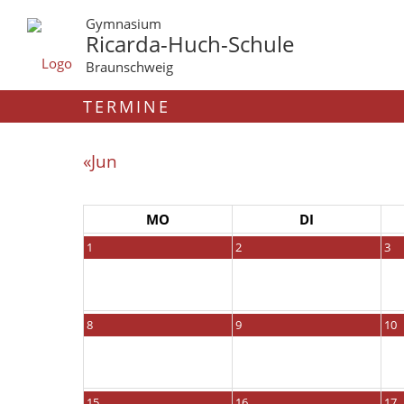
Gymnasium
Ricarda-Huch-Schule
Braunschweig
TERMINE
«Jun
MO
DI
1
2
3
8
9
10
15
16
17