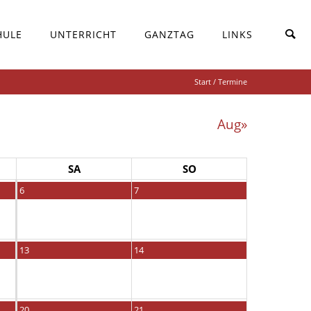
HULE
UNTERRICHT
GANZTAG
LINKS
Start
/ Termine
Aug»
SA
SO
6
7
13
14
20
21