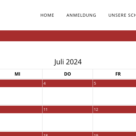
HOME
ANMELDUNG
UNSERE SC
Juli 2024
MI
DO
FR
4
5
11
12
18
19