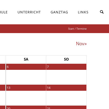
HULE
UNTERRICHT
GANZTAG
LINKS
Start
/ Termine
Nov»
SA
SO
6
7
13
14
20
21