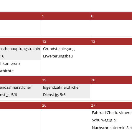
5
6
12
13
lbstbehauptungstrainin
Grundsteinlegung
. 6
Erweiterungsbau
chkonferenz
schichte
19
20
endzahnärztlicher
Jugendzahnärztlicher
nst Jg. 5/6
Dienst Jg. 5/6
26
27
Fahrrad Check, sichere
Schulweg Jg. 5
Nachschreibtermin Sek