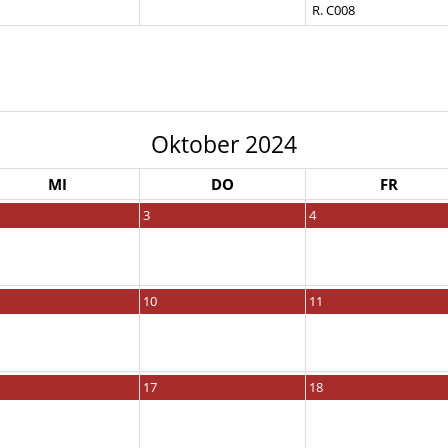
R. C008
Oktober 2024
MI
DO
FR
3
4
10
11
17
18