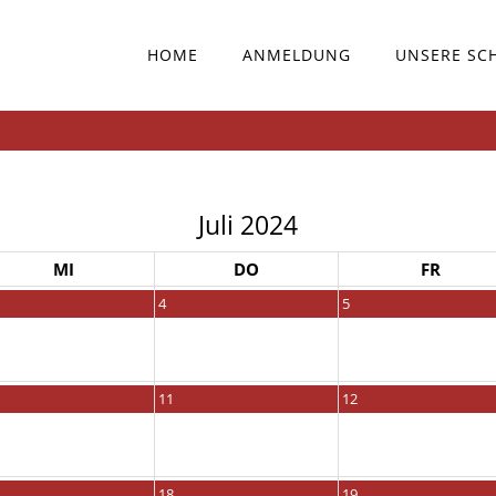
HOME
ANMELDUNG
UNSERE SC
Juli 2024
MI
DO
FR
4
5
11
12
18
19