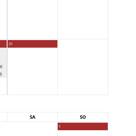
31
10
5
SA
SO
1