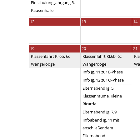
Einschulung Jahrgang 5,
Pausenhalle
12
13
14
19
20
21
Klassenfahrt Kl.6b, 6c
Klassenfahrt Kl.6b, 6c
Kla
Wangerooge
Wangerooge
Wa
Info Jg. 11 zur E-Phase
Info Jg. 12 zur Q-Phase
Elternabend Jg. 5,
Klassenräume, Kleine
Ricarda
Elternabend Jg. 7,9
Infoabend Jg. 11 mit
anschließendem
Elternabend