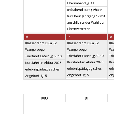
Elternabend Jg. 11
Infoabend zur Q-Phase
für Eltern Jahrgang 12 mit
anschließender Wahl der
Elternvertreter
26
27
28
Klassenfahrt Kl.6a, 6d
Klassenfahrt Kl.6a, 6d
Kla
Wangerooge
Wangerooge
Wa
Trierfahrt Latein Jg. 9+10
Tri
Trierfahrt Latein Jg. 9+10
Kursfahrten Abitur 2025
Kur
Kursfahrten Abitur 2025
erlebnispädagogisches
er
erlebnispädagogisches
Angebort, Jg. 5
Ang
Angebort, Jg. 5
MO
DI