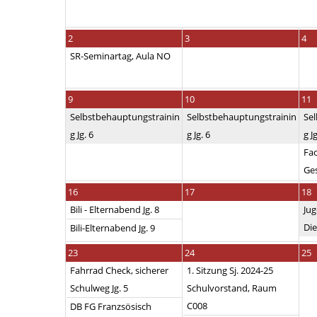
2
3
4
SR-Seminartag, Aula NO
9
10
11
Selbstbehauptungstrainin
Selbstbehauptungstrainin
Se
g Jg. 6
g Jg. 6
g Jg
Fa
Ge
16
17
18
Bili - Elternabend Jg. 8
Jug
Die
Bili-Elternabend Jg. 9
23
24
25
Fahrrad Check, sicherer
1. Sitzung Sj. 2024-25
Schulweg Jg. 5
Schulvorstand, Raum
C008
DB FG Franzsösisch