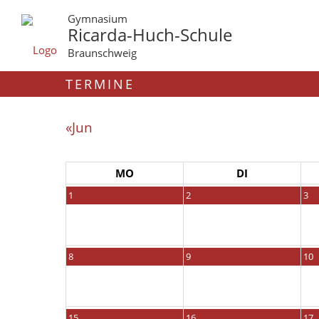
Gymnasium
Ricarda-Huch-Schule
Braunschweig
TERMINE
«Jun
MO
DI
1
2
3
8
9
10
15
16
17