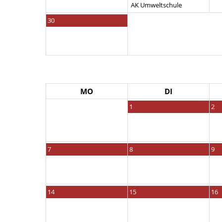
AK Umweltschule
30
MO
DI
1
2
7
8
9
14
15
16