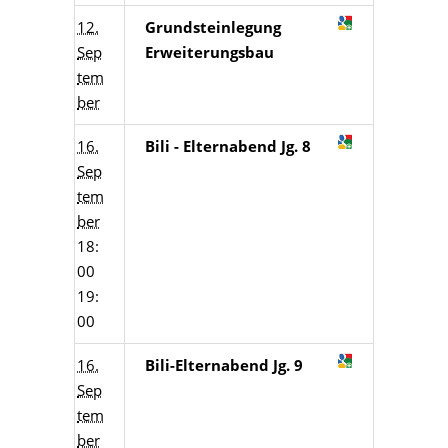
12.
Grundsteinlegung
Sep
Erweiterungsbau
tem
ber
16.
Bili - Elternabend Jg. 8
Sep
tem
ber
18:
00
19:
00
16.
Bili-Elternabend Jg. 9
Sep
tem
ber