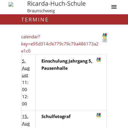
Ricarda-Huch-Schule
Braunschweig
TERMINE
calendar?
key=e95d314cfe779c79c79a486173a2
e1c0
5.
Einschulung Jahrgang 5,
Aug
Pausenhalle
ust
11:
00
12:
00
15.
Schulfotograf
Aug