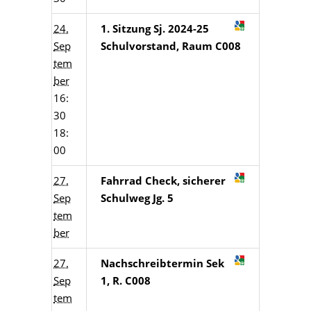
24.
1. Sitzung Sj. 2024-25
Sep
Schulvorstand, Raum C008
tem
ber
16:
30
18:
00
27.
Fahrrad Check, sicherer
Sep
Schulweg Jg. 5
tem
ber
27.
Nachschreibtermin Sek
Sep
1, R. C008
tem