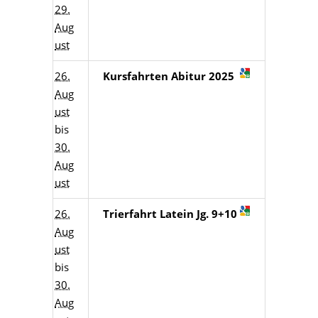
29.
Aug
ust
26.
Kursfahrten Abitur 2025
Aug
ust
bis
30.
Aug
ust
26.
Trierfahrt Latein Jg. 9+10
Aug
ust
bis
30.
Aug