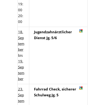
19:
00
20:
00
18.
Jugendzahnärztlicher
Sep
Dienst Jg. 5/6
tem
ber
bis
19.
Sep
tem
ber
23.
Fahrrad Check, sicherer
Sep
Schulweg Jg. 5
tem