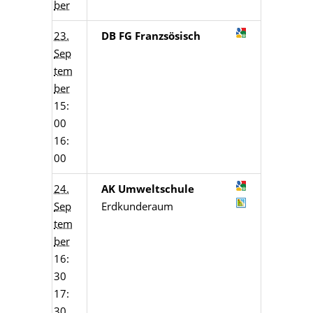
ber
23.
DB FG Franzsösisch
Sep
tem
ber
15:
00
16:
00
24.
AK Umweltschule
Sep
Erdkunderaum
tem
ber
16:
30
17:
30