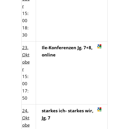
r
15:
00
18:
30
23.
Ile-Konferenzen Jg. 7+8,
Okt
online
obe
r
15:
00
17:
50
24.
starkes ich- starkes wir,
Okt
Jg. 7
obe