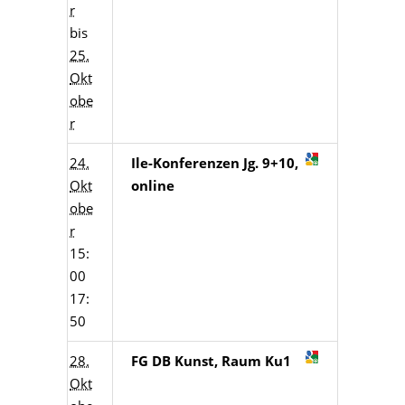
r
bis
25.
Okt
obe
r
24.
Ile-Konferenzen Jg. 9+10,
Okt
online
obe
r
15:
00
17:
50
28.
FG DB Kunst, Raum Ku1
Okt