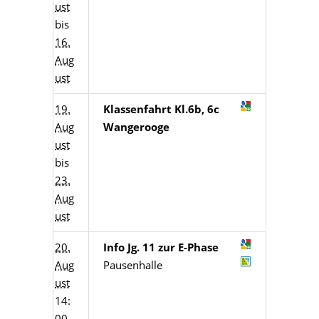
ust
bis
16.
Aug
ust
19.
Klassenfahrt Kl.6b, 6c
Aug
Wangerooge
ust
bis
23.
Aug
ust
20.
Info Jg. 11 zur E-Phase
Aug
Pausenhalle
ust
14:
00