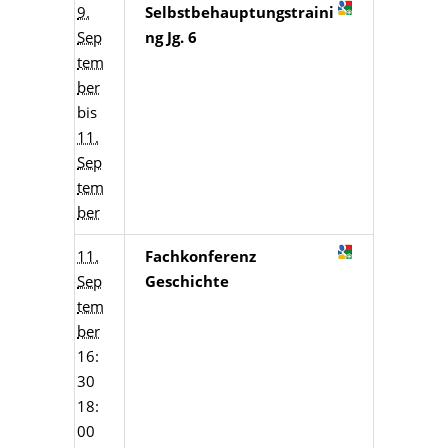
9.
Selbstbehauptungstraini
Sep
ng Jg. 6
tem
ber
bis
11.
Sep
tem
ber
11.
Fachkonferenz
Sep
Geschichte
tem
ber
16:
30
18:
00