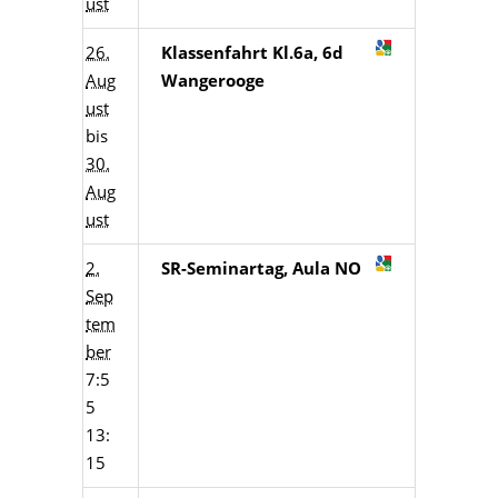
ust
26.
Klassenfahrt Kl.6a, 6d
Aug
Wangerooge
ust
bis
30.
Aug
ust
2.
SR-Seminartag, Aula NO
Sep
tem
ber
7:5
5
13:
15