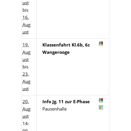
ust
bis
16.
Aug
ust
19.
Klassenfahrt Kl.6b, 6c
Aug
Wangerooge
ust
bis
23.
Aug
ust
20.
Info Jg. 11 zur E-Phase
Aug
Pausenhalle
ust
14:
00