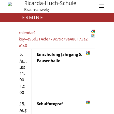
Ricarda-Huch-Schule
Braunschweig
TERMINE
calendar?
key=e95d314cfe779c79c79a486173a2
e1c0
5.
Einschulung Jahrgang 5,
Aug
Pausenhalle
ust
11:
00
12:
00
15.
Schulfotograf
Aug