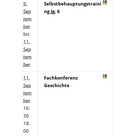
9.
Selbstbehauptungstraini
Sep
ng Jg. 6
tem
ber
bis
11.
Sep
tem
ber
11.
Fachkonferenz
Sep
Geschichte
tem
ber
16:
30
18:
00