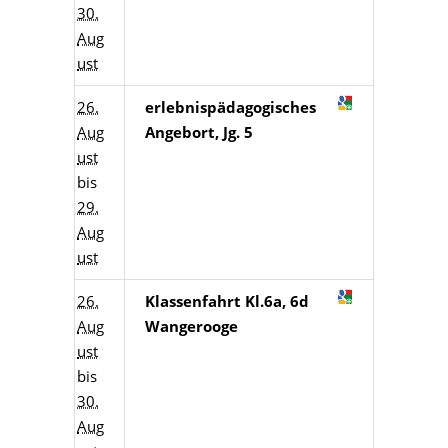
30.
Aug
ust
26.
erlebnispädagogisches
Aug
Angebort, Jg. 5
ust
bis
29.
Aug
ust
26.
Klassenfahrt Kl.6a, 6d
Aug
Wangerooge
ust
bis
30.
Aug