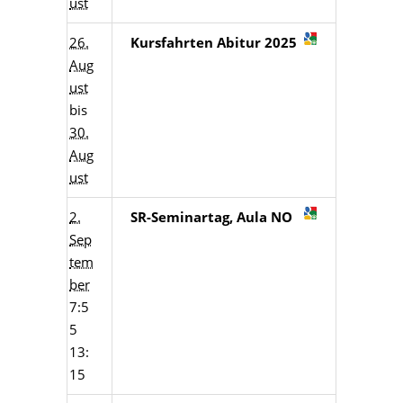
ust
26.
Kursfahrten Abitur 2025
Aug
ust
bis
30.
Aug
ust
2.
SR-Seminartag, Aula NO
Sep
tem
ber
7:5
5
13:
15