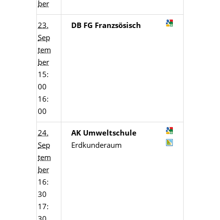
ber
23.
DB FG Franzsösisch
Sep
tem
ber
15:
00
16:
00
24.
AK Umweltschule
Sep
Erdkunderaum
tem
ber
16:
30
17:
30