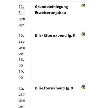
12.
Grundsteinlegung
Sep
Erweiterungsbau
tem
ber
16.
Bili - Elternabend Jg. 8
Sep
tem
ber
18:
00
19:
00
16.
Bili-Elternabend Jg. 9
Sep
tem
ber