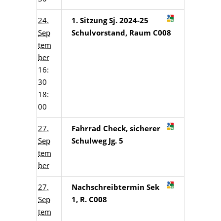
24.
1. Sitzung Sj. 2024-25
Sep
Schulvorstand, Raum C008
tem
ber
16:
30
18:
00
27.
Fahrrad Check, sicherer
Sep
Schulweg Jg. 5
tem
ber
27.
Nachschreibtermin Sek
Sep
1, R. C008
tem