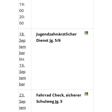
19:
00
20:
00
18.
Jugendzahnärztlicher
Sep
Dienst Jg. 5/6
tem
ber
bis
19.
Sep
tem
ber
23.
Fahrrad Check, sicherer
Sep
Schulweg Jg. 5
tem