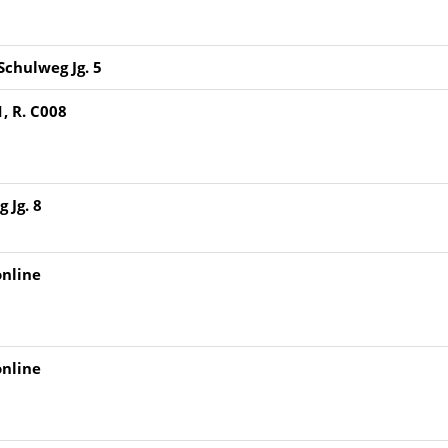
Schulweg Jg. 5
, R. C008
 Jg. 8
online
online