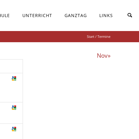
HULE
UNTERRICHT
GANZTAG
LINKS
Start
/ Termine
Nov»