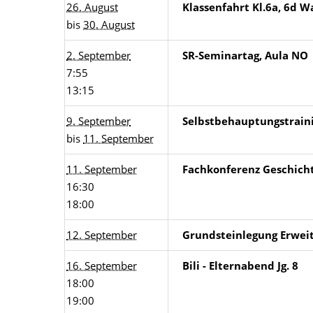
26. August
Klassenfahrt Kl.6a, 6d 
bis
30. August
2. September
SR-Seminartag, Aula NO
7:55
13:15
9. September
Selbstbehauptungstrainin
bis
11. September
11. September
Fachkonferenz Geschich
16:30
18:00
12. September
Grundsteinlegung Erwei
16. September
Bili - Elternabend Jg. 8
18:00
19:00