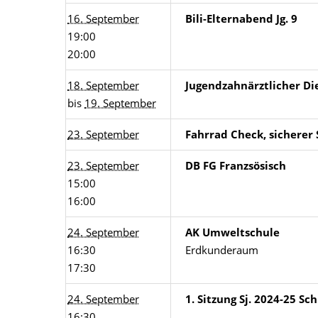
16. September
Bili-Elternabend Jg. 9
19:00
20:00
18. September
Jugendzahnärztlicher Die
bis
19. September
23. September
Fahrrad Check, sicherer 
23. September
DB FG Franzsösisch
15:00
16:00
24. September
AK Umweltschule
16:30
Erdkunderaum
17:30
24. September
1. Sitzung Sj. 2024-25 S
16:30