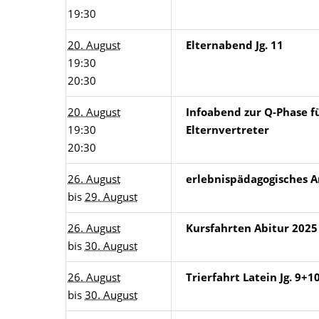
19:30
20. August
Elternabend Jg. 11
19:30
20:30
20. August
Infoabend zur Q-Phase f
19:30
Elternvertreter
20:30
26. August
erlebnispädagogisches An
bis
29. August
26. August
Kursfahrten Abitur 2025
bis
30. August
26. August
Trierfahrt Latein Jg. 9+1
bis
30. August