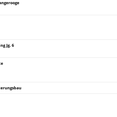
Wangerooge
g Jg. 6
te
terungsbau