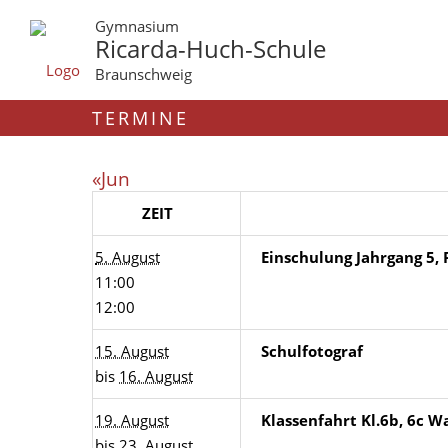
Gymnasium
Ricarda-Huch-Schule
Braunschweig
TERMINE
«Jun
ZEIT
5. August
Einschulung Jahrgang 5,
11:00
12:00
15. August
Schulfotograf
bis
16. August
19. August
Klassenfahrt Kl.6b, 6c 
bis
23. August