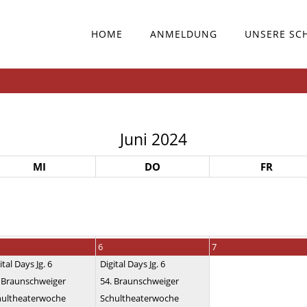
HOME
ANMELDUNG
UNSERE SC
Juni 2024
MI
DO
FR
6
7
ital Days Jg. 6
Digital Days Jg. 6
. Braunschweiger
54. Braunschweiger
hultheaterwoche
Schultheaterwoche