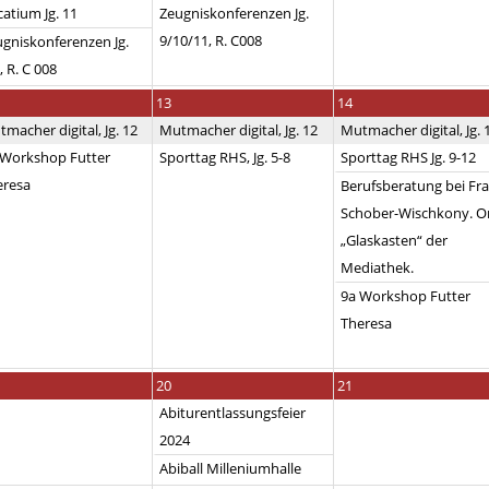
atium Jg. 11
Zeugniskonferenzen Jg.
9/10/11, R. C008
gniskonferenzen Jg.
, R. C 008
13
14
macher digital, Jg. 12
Mutmacher digital, Jg. 12
Mutmacher digital, Jg. 
 Workshop Futter
Sporttag RHS, Jg. 5-8
Sporttag RHS Jg. 9-12
eresa
Berufsberatung bei Fr
Schober-Wischkony. Or
„Glaskasten“ der
Mediathek.
9a Workshop Futter
Theresa
20
21
Abiturentlassungsfeier
2024
Abiball Milleniumhalle