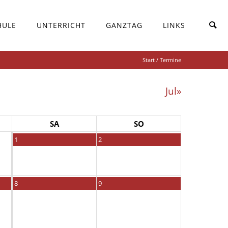
HULE
UNTERRICHT
GANZTAG
LINKS
Start
/ Termine
Jul»
SA
SO
1
2
8
9