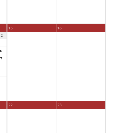
15
16
12
au
t:
22
23