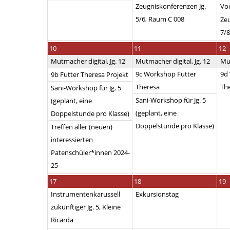
Zeugniskonferenzen Jg.
Voc
5/6, Raum C 008
Zeu
7/8
10
11
12
Mutmacher digital, Jg. 12
Mutmacher digital, Jg. 12
Mut
9c Workshop Futter
9d
9b Futter Theresa Projekt
Theresa
Th
Sani-Workshop für Jg. 5
Sani-Workshop für Jg. 5
(geplant, eine
(geplant, eine
Doppelstunde pro Klasse)
Doppelstunde pro Klasse)
Treffen aller (neuen)
interessierten
Patenschüler*innen 2024-
25
17
18
19
Instrumentenkarussell
Exkursionstag
zukünftiger Jg. 5, Kleine
Ricarda