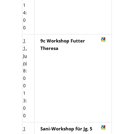
1
4:
0
0
1
9c Workshop Futter
1.
Theresa
Ju
ni
8:
0
0
1
3:
0
0
1
Sani-Workshop für Jg. 5