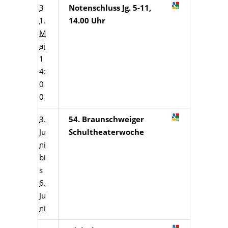
3
Notenschluss Jg. 5-11,
1.
14.00 Uhr
M
ai
1
4:
0
0
3.
54. Braunschweiger
Ju
Schultheaterwoche
ni
bi
s
6.
Ju
ni