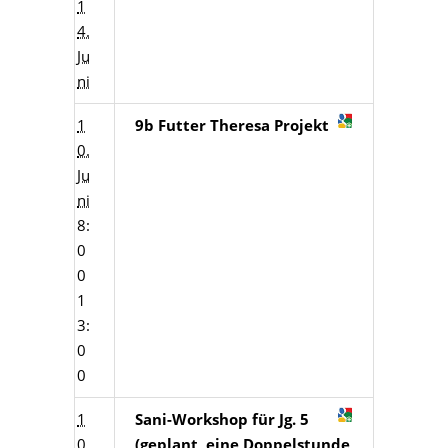
1
4.
Ju
ni
1
9b Futter Theresa Projekt
0.
Ju
ni
8:
0
0
1
3:
0
0
1
Sani-Workshop für Jg. 5
0.
(geplant, eine Doppelstunde