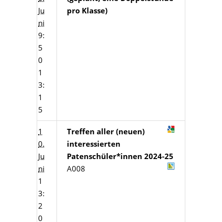
Ju
pro Klasse)
ni
9:
5
0
1
3:
1
5
1
Treffen aller (neuen)
0.
interessierten
Ju
Patenschüler*innen 2024-25
ni
A008
1
3:
2
0