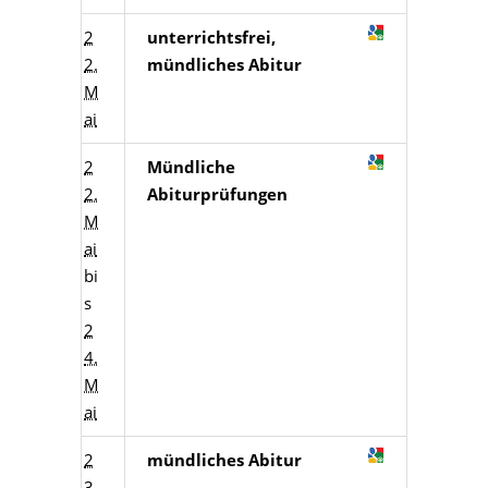
2
unterrichtsfrei,
2.
mündliches Abitur
M
ai
2
Mündliche
2.
Abiturprüfungen
M
ai
bi
s
2
4.
M
ai
2
mündliches Abitur
3.