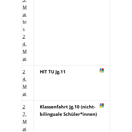
M
ai
bi
s
2
4.
M
ai
2
HIT TU Jg.11
4.
M
ai
2
Klassenfahrt Jg.10 (nicht-
7.
bilinguale Schüler*innen)
M
ai