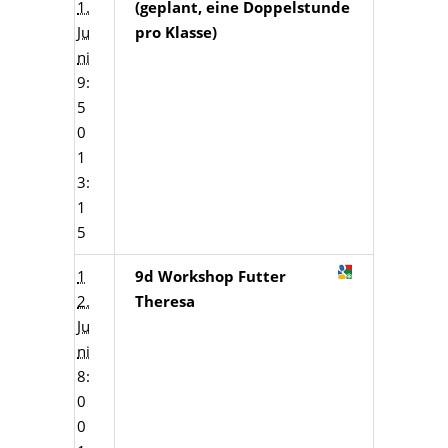
1.
(geplant, eine Doppelstunde
Ju
pro Klasse)
ni
9:
5
0
1
3:
1
5
1
9d Workshop Futter
2.
Theresa
Ju
ni
8:
0
0