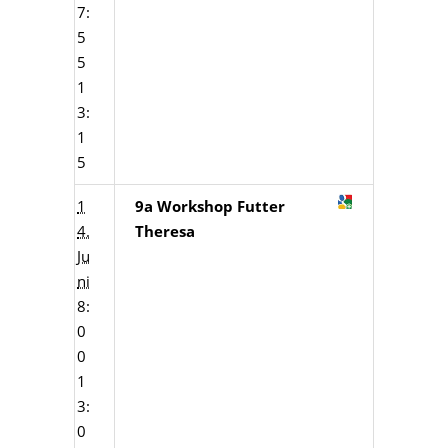
7:
5
5
1
3:
1
5
1
9a Workshop Futter
4.
Theresa
Ju
ni
8:
0
0
1
3:
0