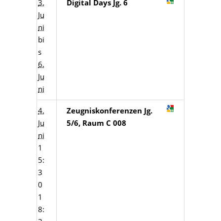
3.
Digital Days Jg. 6
Ju
ni
bi
s
6.
Ju
ni
4.
Zeugniskonferenzen Jg.
Ju
5/6, Raum C 008
ni
1
5:
3
0
1
8: