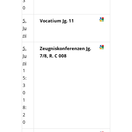
3
0
5.
Vocatium Jg. 11
Ju
ni
5.
Zeugniskonferenzen Jg.
Ju
7/8, R. C 008
ni
1
5:
3
0
1
8:
2
0