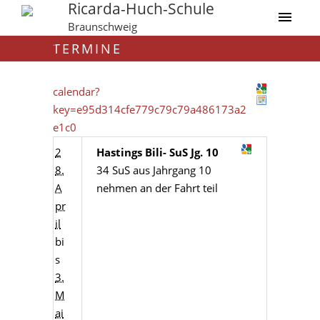
Ricarda-Huch-Schule
Braunschweig
TERMINE
calendar?
key=e95d314cfe779c79c79a486173a2
e1c0
2
Hastings Bili- SuS Jg. 10
8.
34 SuS aus Jahrgang 10
A
nehmen an der Fahrt teil
pr
il
bi
s
3.
M
ai