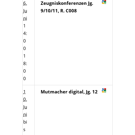
6.
Zeugniskonferenzen Jg.
Ju
9/10/11, R. C008
ni
1
4:
0
0
1
8:
0
0
1
Mutmacher digital, Jg. 12
0.
Ju
ni
bi
s