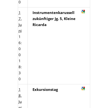
0
1
Instrumentenkarussell
7.
zukünftiger Jg. 5, Kleine
Ju
Ricarda
ni
1
6:
0
0
1
8:
3
0
1
Exkursionstag
8.
Ju
ni