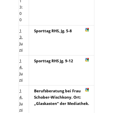
1
3:
0
0
1
Sporttag RHS, Jg. 5-8
3.
Ju
ni
1
Sporttag RHS Jg. 9-12
4.
Ju
ni
1
Berufsberatung bei Frau
4.
Schober-Wischkony. Ort:
Ju
„Glaskasten“ der Mediathek.
ni