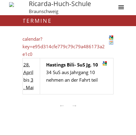
Ricarda-Huch-Schule
Braunschweig
TERMINE
calendar?
key=e95d314cfe779c79c79a486173a2
e1c0
28.
Hastings Bili- SuS Jg. 10
April
34 SuS aus Jahrgang 10
bis
3
nehmen an der Fahrt teil
. Mai
←
→