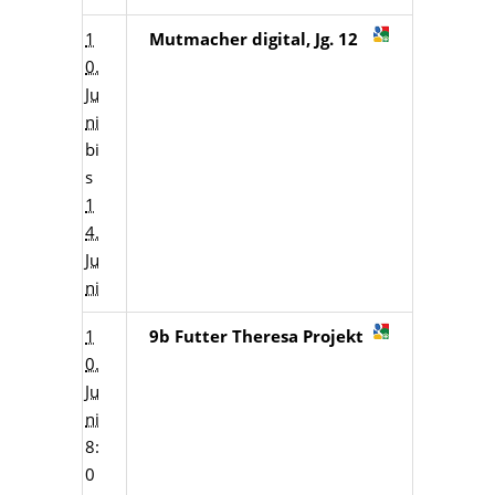
1
Mutmacher digital, Jg. 12
0.
Ju
ni
bi
s
1
4.
Ju
ni
1
9b Futter Theresa Projekt
0.
Ju
ni
8:
0