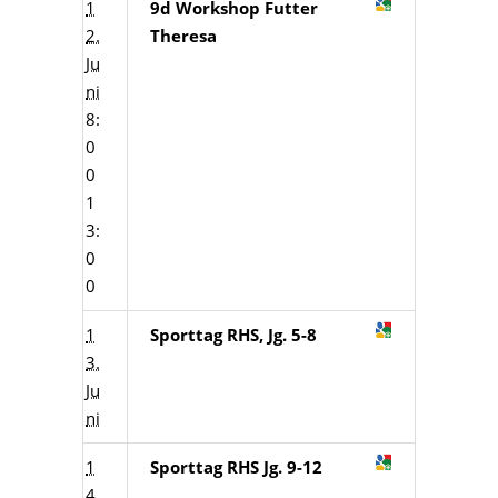
1
9d Workshop Futter
2.
Theresa
Ju
ni
8:
0
0
1
3:
0
0
1
Sporttag RHS, Jg. 5-8
3.
Ju
ni
1
Sporttag RHS Jg. 9-12
4.