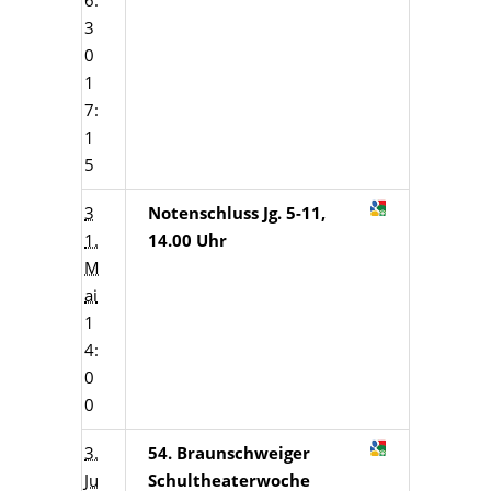
6:
3
0
1
7:
1
5
3
Notenschluss Jg. 5-11,
1.
14.00 Uhr
M
ai
1
4:
0
0
3.
54. Braunschweiger
Ju
Schultheaterwoche