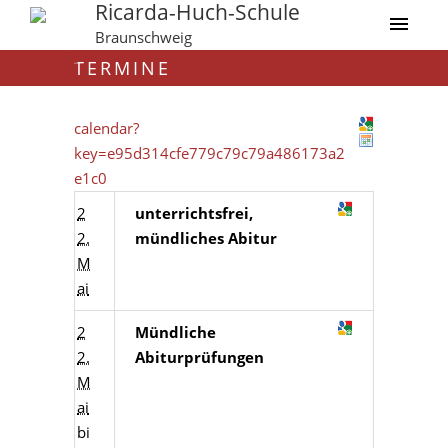
Ricarda-Huch-Schule
Braunschweig
TERMINE
calendar?
key=e95d314cfe779c79c79a486173a2
e1c0
2
unterrichtsfrei,
2.
mündliches Abitur
M
ai
2
Mündliche
2.
Abiturprüfungen
M
ai
bi