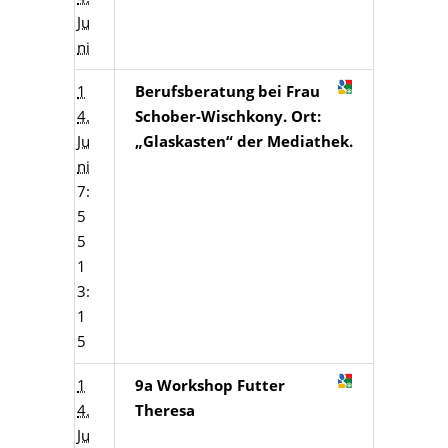
Ju
ni
1
Berufsberatung bei Frau
4.
Schober-Wischkony. Ort:
Ju
„Glaskasten“ der Mediathek.
ni
7:
5
5
1
3:
1
5
1
9a Workshop Futter
4.
Theresa
Ju