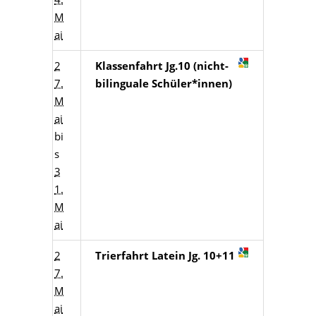
M
ai
2
Klassenfahrt Jg.10 (nicht-
7.
bilinguale Schüler*innen)
M
ai
bi
s
3
1.
M
ai
2
Trierfahrt Latein Jg. 10+11
7.
M
ai