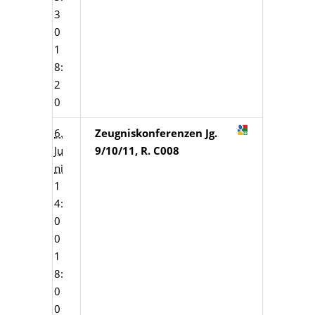
3
0
1
8:
2
0
6.
Zeugniskonferenzen Jg.
Ju
9/10/11, R. C008
ni
1
4:
0
0
1
8:
0
0