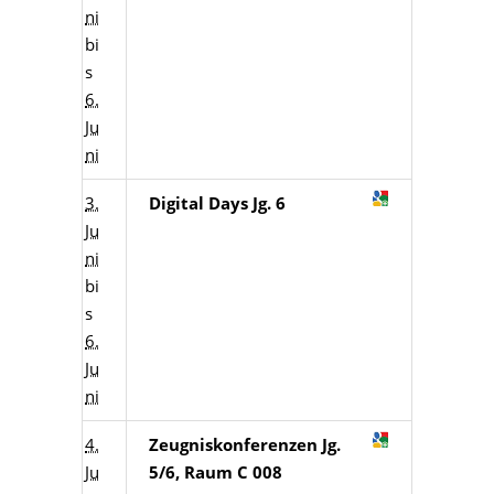
ni
bi
s
6.
Ju
ni
3.
Digital Days Jg. 6
Ju
ni
bi
s
6.
Ju
ni
4.
Zeugniskonferenzen Jg.
Ju
5/6, Raum C 008