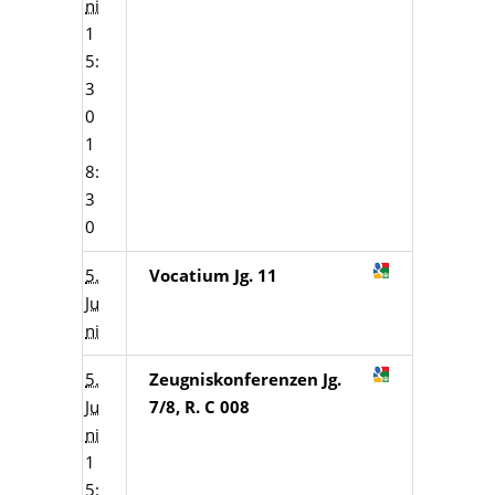
ni
1
5:
3
0
1
8:
3
0
5.
Vocatium Jg. 11
Ju
ni
5.
Zeugniskonferenzen Jg.
Ju
7/8, R. C 008
ni
1
5: