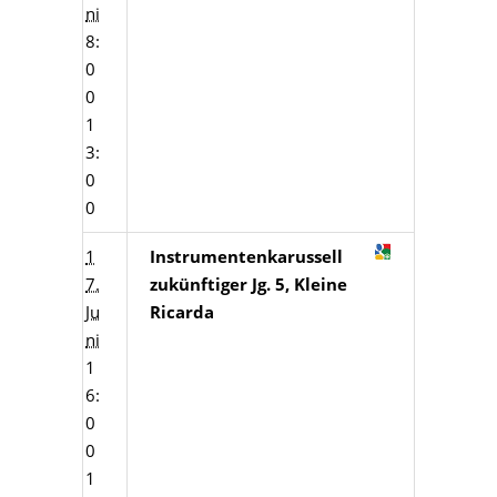
ni
8:
0
0
1
3:
0
0
1
Instrumentenkarussell
7.
zukünftiger Jg. 5, Kleine
Ju
Ricarda
ni
1
6:
0
0
1