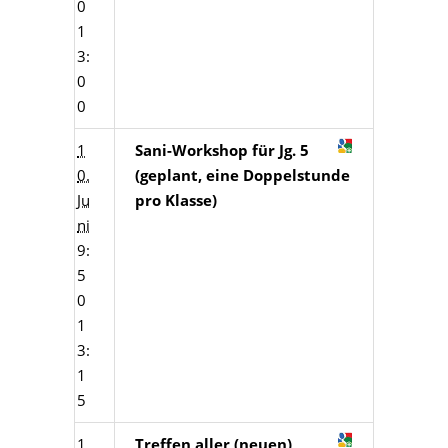
0
1
3:
0
0
1
Sani-Workshop für Jg. 5
0.
(geplant, eine Doppelstunde
Ju
pro Klasse)
ni
9:
5
0
1
3:
1
5
1
Treffen aller (neuen)