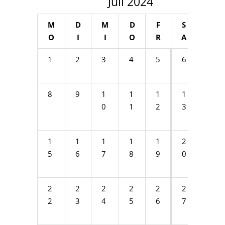
Juli 2024
M
D
M
D
F
S
S
O
I
I
O
R
A
O
1
2
3
4
5
6
7
8
9
1
1
1
1
1
0
1
2
3
4
1
1
1
1
1
2
2
5
6
7
8
9
0
1
2
2
2
2
2
2
2
2
3
4
5
6
7
8