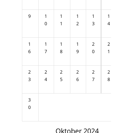
9
1
1
1
1
1
1
0
1
2
3
4
5
1
1
1
1
2
2
2
6
7
8
9
0
1
2
2
2
2
2
2
2
2
3
4
5
6
7
8
9
3
0
Oktober 2024