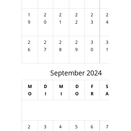
1
2
2
2
2
2
2
9
0
1
2
3
4
5
2
2
2
2
3
3
6
7
8
9
0
1
September 2024
M
D
M
D
F
S
S
O
I
I
O
R
A
O
1
2
3
4
5
6
7
8