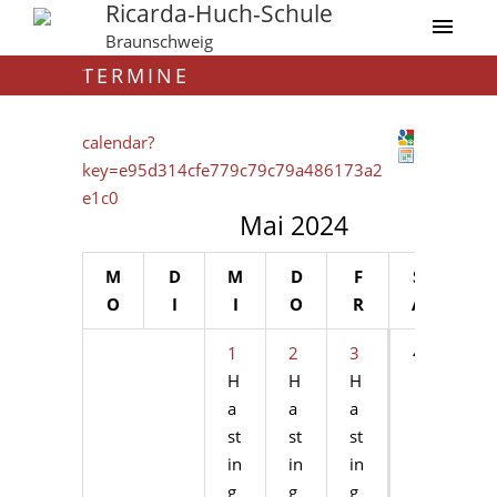
Ricarda-Huch-Schule
Braunschweig
TERMINE
calendar?
key=e95d314cfe779c79c79a486173a2
e1c0
Mai 2024
M
D
M
D
F
S
S
O
I
I
O
R
A
O
1
2
3
4
5
H
H
H
a
a
a
st
st
st
in
in
in
g
g
g