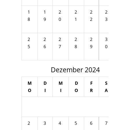
1
1
2
2
2
2
2
8
9
0
1
2
3
4
2
2
2
2
2
3
5
6
7
8
9
0
Dezember 2024
M
D
M
D
F
S
S
O
I
I
O
R
A
O
1
2
3
4
5
6
7
8