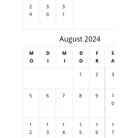
2
3
3
9
0
1
August 2024
M
D
M
D
F
S
S
O
I
I
O
R
A
O
1
2
3
4
5
6
7
8
9
1
1
0
1
1
1
1
1
1
1
1
2
3
4
5
6
7
8