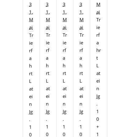
3
3
3
3
M
1.
1.
1.
1.
ai
M
M
M
M
Tr
ai
ai
ai
ai
ie
Tr
Tr
Tr
rf
Tr
ie
ie
ie
a
ie
rf
rf
rf
hr
rf
a
a
a
t
a
h
h
h
L
h
rt
rt
rt
at
rt
L
L
L
ei
L
at
at
at
n
at
ei
ei
ei
Jg
ei
n
n
n
.
n
Jg
Jg
Jg
1
Jg
.
.
.
0
.
1
1
1
+
1
0
0
0
1
0