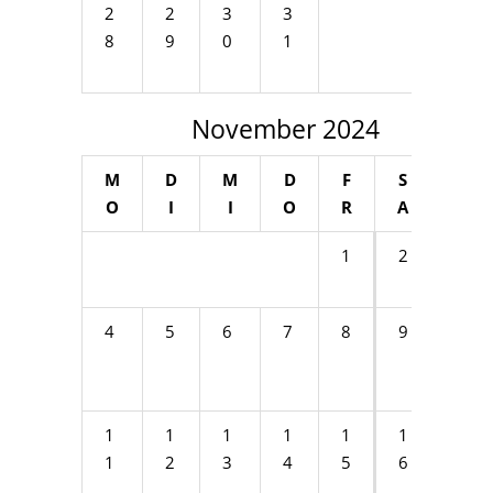
2
2
3
3
8
9
0
1
November 2024
M
D
M
D
F
S
S
O
I
I
O
R
A
O
1
2
3
4
5
6
7
8
9
1
0
1
1
1
1
1
1
1
1
2
3
4
5
6
7