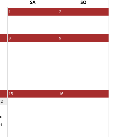
SA
SO
1
2
8
9
15
16
12
au
t: