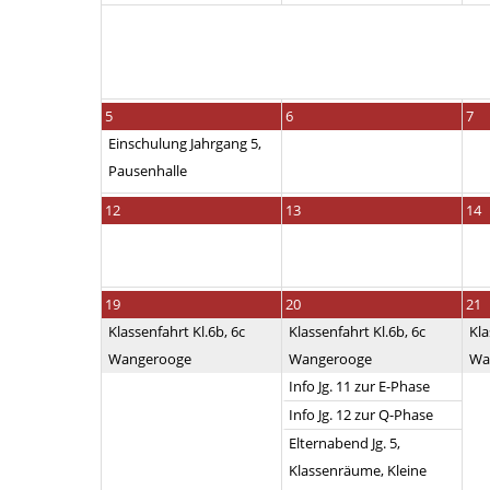
5
6
7
Einschulung Jahrgang 5,
Pausenhalle
12
13
14
19
20
21
Klassenfahrt Kl.6b, 6c
Klassenfahrt Kl.6b, 6c
Kla
Wangerooge
Wangerooge
Wa
Info Jg. 11 zur E-Phase
Info Jg. 12 zur Q-Phase
Elternabend Jg. 5,
Klassenräume, Kleine