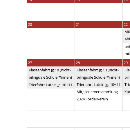
20
21
22
Mü
Ab
unt
mü
27
28
29
Klassenfahrt Jg.10 (nicht-
Klassenfahrt Jg.10 (nicht-
Kla
bilinguale Schüler*innen)
bilinguale Schüler*innen)
bil
Trierfahrt Latein Jg. 10+11
Tri
Trierfahrt Latein Jg. 10+11
Mitgliederversammlung
Xan
2024 Förderverein