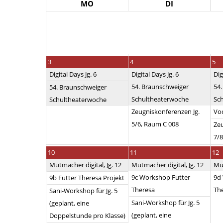
MO
DI
3
4
5
Digital Days Jg. 6
Digital Days Jg. 6
Dig
54. Braunschweiger
54
54. Braunschweiger
Schultheaterwoche
Sc
Schultheaterwoche
Zeugniskonferenzen Jg.
Voc
5/6, Raum C 008
Zeu
7/8
10
11
12
Mutmacher digital, Jg. 12
Mutmacher digital, Jg. 12
Mut
9c Workshop Futter
9d
9b Futter Theresa Projekt
Theresa
Th
Sani-Workshop für Jg. 5
Sani-Workshop für Jg. 5
(geplant, eine
(geplant, eine
Doppelstunde pro Klasse)