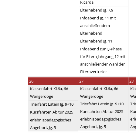
Ricarda
Elternabend Jg. 7,9
Infoabend Jg. 11 mit
anschließendem
Elternabend
Elternabend Jg. 11
Infoabend zur Q-Phase
für Eltern Jahrgang 12 mit
anschließender Wahl der
Elternvertreter
26
27
28
Klassenfahrt Kl.6a, 6d
Klassenfahrt Kl.6a, 6d
Kla
Wangerooge
Wangerooge
Wa
Trierfahrt Latein Jg. 9+10
Tri
Trierfahrt Latein Jg. 9+10
Kursfahrten Abitur 2025
Kur
Kursfahrten Abitur 2025
erlebnispädagogisches
er
erlebnispädagogisches
Angebort, Jg. 5
Ang
Angebort, Jg. 5