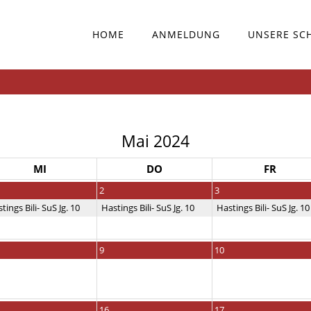
HOME
ANMELDUNG
UNSERE SC
Mai 2024
MI
DO
FR
2
3
tings Bili- SuS Jg. 10
Hastings Bili- SuS Jg. 10
Hastings Bili- SuS Jg. 10
9
10
16
17