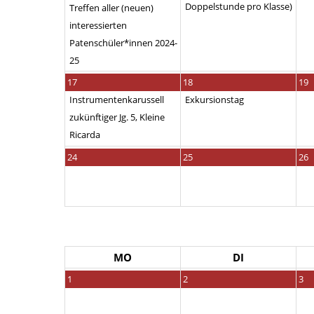
Doppelstunde pro Klasse)
Treffen aller (neuen)
interessierten
Patenschüler*innen 2024-
25
17
18
19
Instrumentenkarussell
Exkursionstag
zukünftiger Jg. 5, Kleine
Ricarda
24
25
26
MO
DI
1
2
3