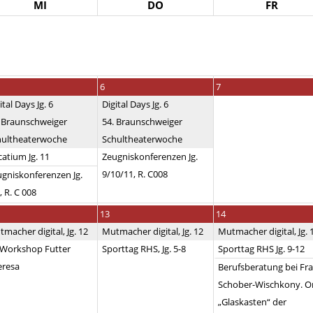
MI
DO
FR
6
7
ital Days Jg. 6
Digital Days Jg. 6
. Braunschweiger
54. Braunschweiger
hultheaterwoche
Schultheaterwoche
atium Jg. 11
Zeugniskonferenzen Jg.
9/10/11, R. C008
gniskonferenzen Jg.
, R. C 008
13
14
macher digital, Jg. 12
Mutmacher digital, Jg. 12
Mutmacher digital, Jg. 
 Workshop Futter
Sporttag RHS, Jg. 5-8
Sporttag RHS Jg. 9-12
eresa
Berufsberatung bei Fr
Schober-Wischkony. Or
„Glaskasten“ der