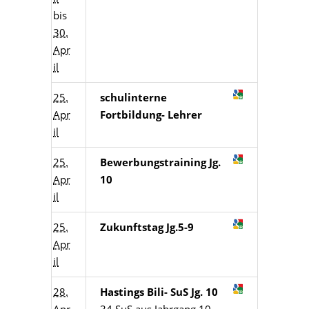
bis
30.
Apr
il
25.
schulinterne
Apr
Fortbildung- Lehrer
il
25.
Bewerbungstraining Jg.
Apr
10
il
25.
Zukunftstag Jg.5-9
Apr
il
28.
Hastings Bili- SuS Jg. 10