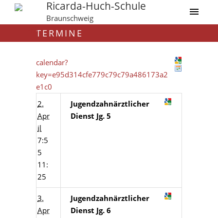
Ricarda-Huch-Schule
Braunschweig
TERMINE
calendar?
key=e95d314cfe779c79c79a486173a2
e1c0
2.
Jugendzahnärztlicher
Apr
Dienst Jg. 5
il
7:5
5
11:
25
3.
Jugendzahnärztlicher
Apr
Dienst Jg. 6