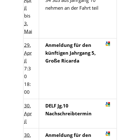
Apr
34 SuS aus Jahrgang 10
il
nehmen an der Fahrt teil
bis
3.
Mai
29.
Anmeldung für den
Apr
künftigen Jahrgang 5,
il
Große Ricarda
7:3
0
18:
00
30.
DELF Jg.10
Apr
Nachschreibtermin
il
30.
Anmeldung für den