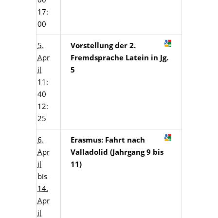
17:
00
5.
Vorstellung der 2.
Apr
Fremdsprache Latein in Jg.
il
5
11:
40
12:
25
6.
Erasmus: Fahrt nach
Apr
Valladolid (Jahrgang 9 bis
il
11)
bis
14.
Apr
il