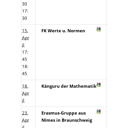
30
17:
30
15.
FK Werte u. Normen
Apr
il
17:
45
18:
45
18.
Känguru der Mathematik
Apr
il
23.
Erasmus-Gruppe aus
Apr
Nîmes in Braunschweig
il