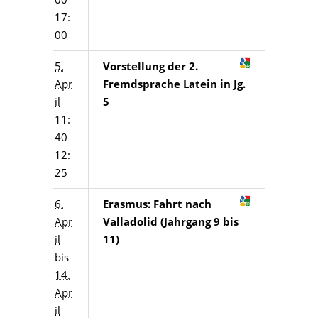
17:
00
5.
Vorstellung der 2.
Apr
Fremdsprache Latein in Jg.
il
5
11:
40
12:
25
6.
Erasmus: Fahrt nach
Apr
Valladolid (Jahrgang 9 bis
il
11)
bis
14.
Apr
il