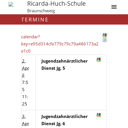
Ricarda-Huch-Schule
Braunschweig
TERMINE
calendar?
key=e95d314cfe779c79c79a486173a2
e1c0
2.
Jugendzahnärztlicher
Apr
Dienst Jg. 5
il
7:5
5
11:
25
3.
Jugendzahnärztlicher
Apr
Dienst Jg. 6