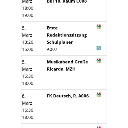
März
Bili 10, Raum C008
18:00
19:00
5.
Erste
März
Redaktionssitzung
13:20
Schulplaner
15:00
A007
5.
Musikabend Große
März
Ricarda, MZH
16:30
18:00
6.
FK Deutsch, R. A006
März
16:30
18:00