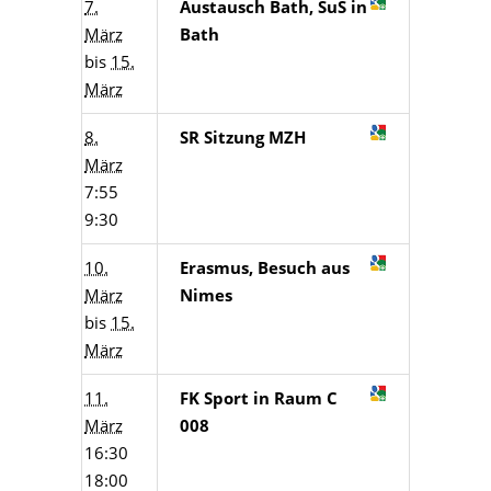
7.
Austausch Bath, SuS in
März
Bath
bis
15.
März
8.
SR Sitzung MZH
März
7:55
9:30
10.
Erasmus, Besuch aus
März
Nimes
bis
15.
März
11.
FK Sport in Raum C
März
008
16:30
18:00