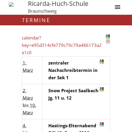
Ricarda-Huch-Schule
Braunschweig
TERMINE
calendar?
key=e95d314cfe779c79c79a486173a2
e1c0
1.
zentraler
März
Nachschreibtermin in
der Sek 1
2.
Snow Project Saalbach
März
Jg. 11 u. 12
bis
10.
März
4.
Hastings-Elternabend