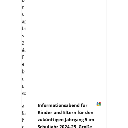
r
u
ar
bi
s
2
4.
F
e
b
r
u
ar
2
Informationsabend für
0.
Kinder und Eltern für den
F
zukünftigen Jahrgang 5 im
e
Schuljahr 2024-25, Große