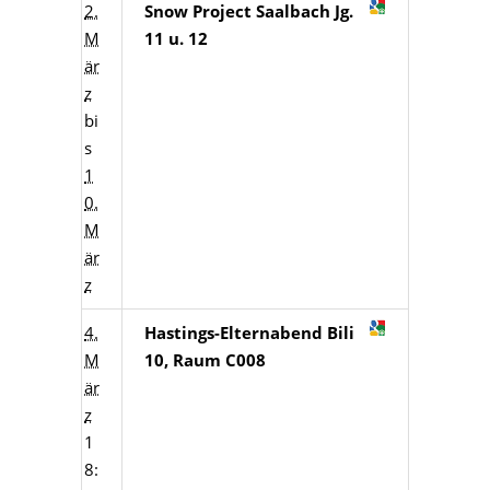
2.
Snow Project Saalbach Jg.
M
11 u. 12
är
z
bi
s
1
0.
M
är
z
4.
Hastings-Elternabend Bili
M
10, Raum C008
är
z
1
8: