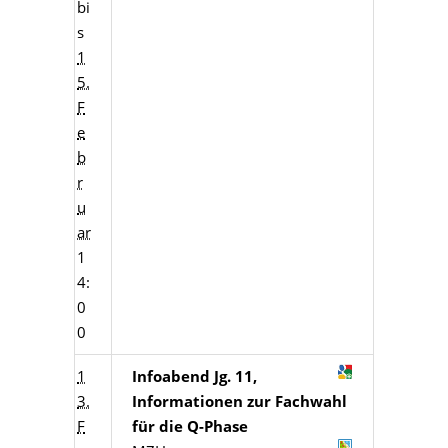
bi
s
1
5.
F
e
b
r
u
ar
1
4:
0
0
1
Infoabend Jg. 11,
3.
Informationen zur Fachwahl
F
für die Q-Phase