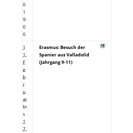
0
1
9:
0
0
1
Erasmus: Besuch der
1.
Spanier aus Valladolid
F
(Jahrgang 9-11)
e
b
r
u
ar
bi
s
1
7.