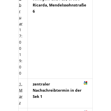
b
Ricarda, Mendelssohnstraße
r
6
u
ar
1
7:
0
0
1
9:
0
0
1.
zentraler
M
Nachschreibtermin in der
är
Sek 1
z