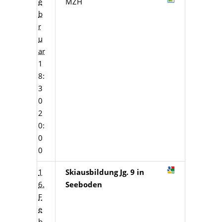
e
MZH
b
r
u
ar
1
8:
3
0
2
0:
0
0
1
Skiausbildung Jg. 9 in
6.
Seeboden
F
e
b