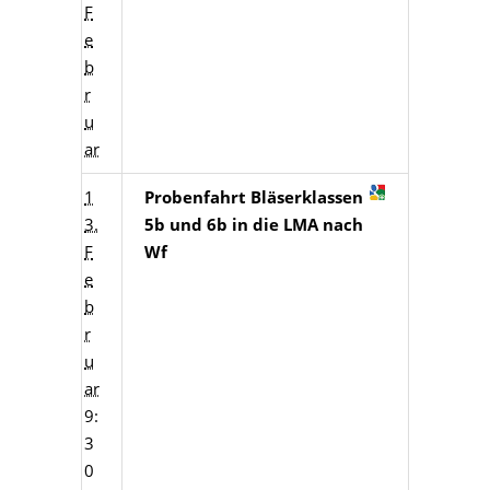
F
e
b
r
u
ar
1
Probenfahrt Bläserklassen
3.
5b und 6b in die LMA nach
F
Wf
e
b
r
u
ar
9:
3
0