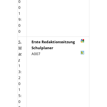
0
0
1
9:
0
0
5.
Erste Redaktionssitzung
M
Schulplaner
är
A007
z
1
3:
2
0
1
5:
0