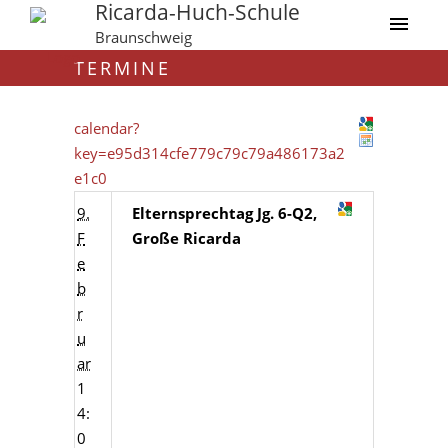
Ricarda-Huch-Schule
Braunschweig
TERMINE
calendar?
key=e95d314cfe779c79c79a486173a2
e1c0
9.
Elternsprechtag Jg. 6-Q2,
F
Große Ricarda
e
b
r
u
ar
1
4:
0