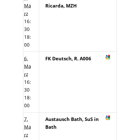
Mä
Ricarda, MZH
rz
16:
30
18:
00
6.
FK Deutsch, R. A006
Mä
rz
16:
30
18:
00
7.
Austausch Bath, SuS in
Mä
Bath
rz