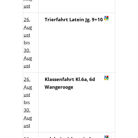
ust
26.
Trierfahrt Latein Jg. 9+10
Aug
ust
bis
30.
Aug
ust
26.
Klassenfahrt Kl.6a, 6d
Aug
Wangerooge
ust
bis
30.
Aug
ust