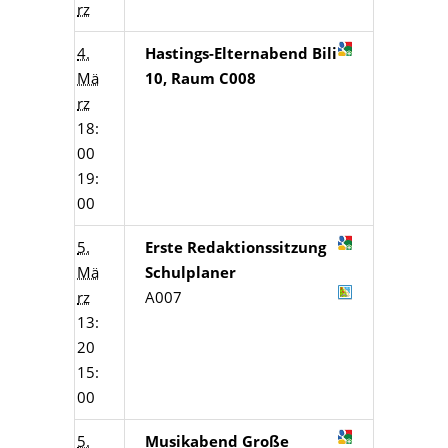
rz
4.
Hastings-Elternabend Bili
Mä
10, Raum C008
rz
18:
00
19:
00
5.
Erste Redaktionssitzung
Mä
Schulplaner
rz
A007
13:
20
15:
00
5.
Musikabend Große