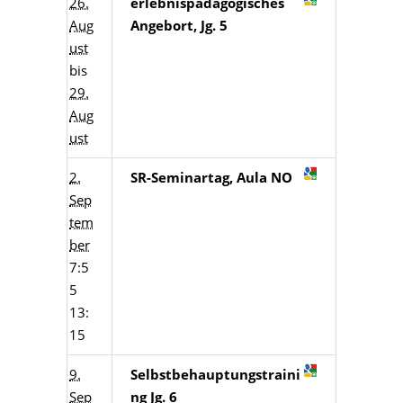
26.
erlebnispädagogisches
Aug
Angebort, Jg. 5
ust
bis
29.
Aug
ust
2.
SR-Seminartag, Aula NO
Sep
tem
ber
7:5
5
13:
15
9.
Selbstbehauptungstraini
Sep
ng Jg. 6