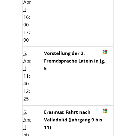
Apr
il
16:
00
17:
00
5.
Vorstellung der 2.
Apr
Fremdsprache Latein in Jg.
il
5
11:
40
12:
25
6.
Erasmus: Fahrt nach
Apr
Valladolid (Jahrgang 9 bis
il
11)
bis