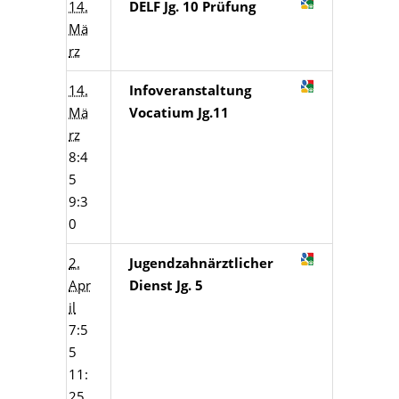
14.
DELF Jg. 10 Prüfung
Mä
rz
14.
Infoveranstaltung
Mä
Vocatium Jg.11
rz
8:4
5
9:3
0
2.
Jugendzahnärztlicher
Apr
Dienst Jg. 5
il
7:5
5
11:
25