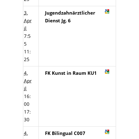
3.
Jugendzahnärztlicher
Apr
Dienst Jg. 6
il
7:5
5
11:
25
4.
FK Kunst in Raum KU1
Apr
il
16:
00
17:
30
4.
FK Bilingual C007