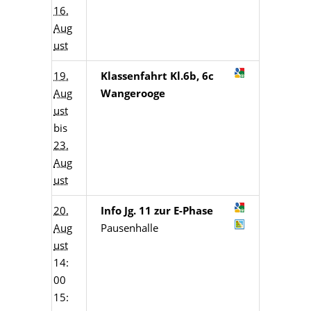
16.
Aug
ust
19.
Klassenfahrt Kl.6b, 6c
Aug
Wangerooge
ust
bis
23.
Aug
ust
20.
Info Jg. 11 zur E-Phase
Aug
Pausenhalle
ust
14:
00
15: