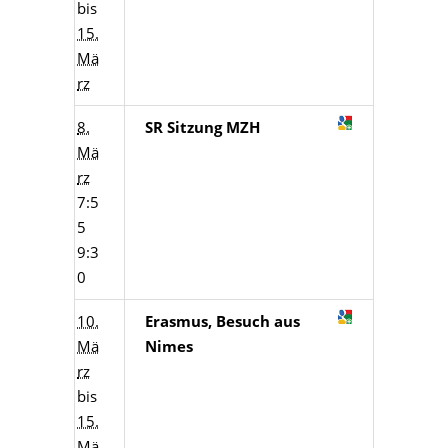
bis
15.
Mä
rz
8.
SR Sitzung MZH
Mä
rz
7:5
5
9:3
0
10.
Erasmus, Besuch aus
Mä
Nimes
rz
bis
15.
Mä