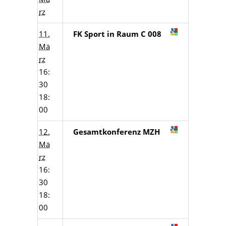
rz
11.
FK Sport in Raum C 008
Mä
rz
16:
30
18:
00
12.
Gesamtkonferenz MZH
Mä
rz
16:
30
18:
00