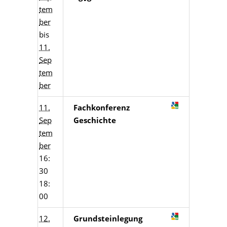
tem
ber
bis
11.
Sep
tem
ber
11.
Fachkonferenz
Sep
Geschichte
tem
ber
16:
30
18:
00
12.
Grundsteinlegung