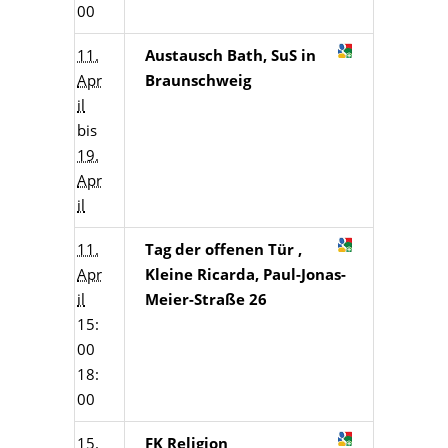
00
11.
Austausch Bath, SuS in
Apr
Braunschweig
il
bis
19.
Apr
il
11.
Tag der offenen Tür ,
Apr
Kleine Ricarda, Paul-Jonas-
il
Meier-Straße 26
15:
00
18:
00
15.
FK Religion