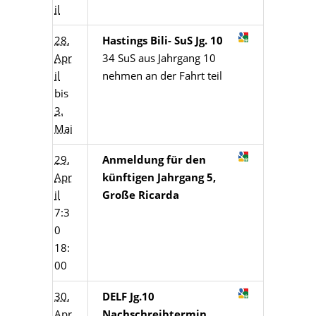
il
28.
Hastings Bili- SuS Jg. 10
Apr
34 SuS aus Jahrgang 10
il
nehmen an der Fahrt teil
bis
3.
Mai
29.
Anmeldung für den
Apr
künftigen Jahrgang 5,
il
Große Ricarda
7:3
0
18:
00
30.
DELF Jg.10
Apr
Nachschreibtermin