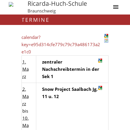
Ricarda-Huch-Schule
Braunschweig
TERMINE
calendar?
key=e95d314cfe779c79c79a486173a2
e1c0
1.
zentraler
Mä
Nachschreibtermin in der
rz
Sek 1
2.
Snow Project Saalbach Jg.
Mä
11 u. 12
rz
bis
10.
Mä