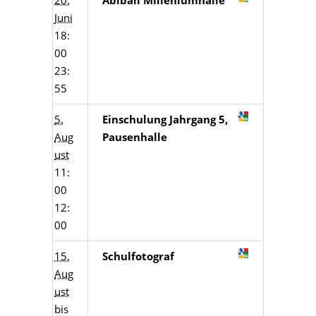
20.
Abiball Milleniumhalle
Juni
18:
00
23:
55
5.
Einschulung Jahrgang 5,
Aug
Pausenhalle
ust
11:
00
12:
00
15.
Schulfotograf
Aug
ust
bis