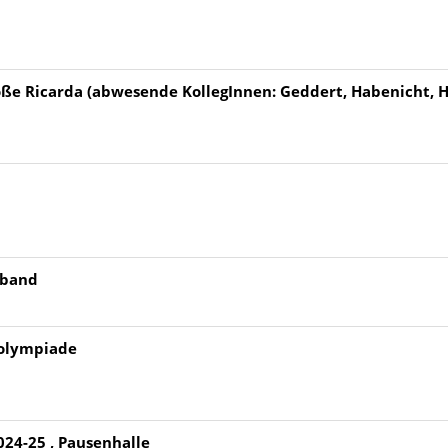
roße Ricarda (abwesende KollegInnen: Geddert, Habenicht, H
gband
kolympiade
024-25 , Pausenhalle