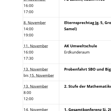
16:00
17:00
8. November
Elternsprechtag Jg. 5, G
14:00
Samel)
19:00
11. November
AK Umweltschule
16:00
Erdkunderaum
17:30
13. November
Probenfahrt SBO und Bi
bis
15. November
13. November
2. Stufe der Mathemati
8:00
12:00
14. November
1. Gesamtkonferenz Sj. 2