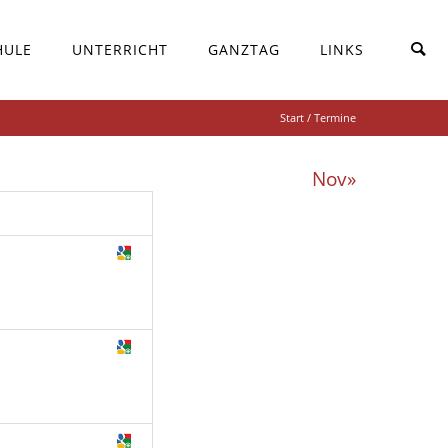
HULE
UNTERRICHT
GANZTAG
LINKS
Start
/ Termine
Nov»