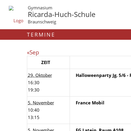
Gymnasium
Ricarda-Huch-Schule
Braunschweig
TERMINE
«Sep
ZEIT
29. Oktober
Halloweenparty Jg. 5/6 - 
16:30
19:30
5. November
France Mobil
10:40
13:15
5. November
FG Latein, Raum A108