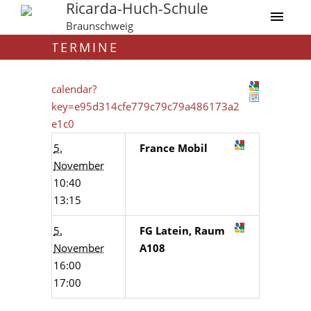
Ricarda-Huch-Schule
Braunschweig
TERMINE
calendar?
key=e95d314cfe779c79c79a486173a2
e1c0
5.
France Mobil
November
10:40
13:15
5.
FG Latein, Raum
November
A108
16:00
17:00