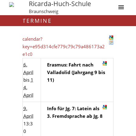
Ricarda-Huch-Schule
Braunschweig
TERMINE
calendar?
key=e95d314cfe779c79c79a486173a2
e1c0
6.
Erasmus: Fahrt nach
April
Valladolid (Jahrgang 9 bis
bis
1
11)
4.
April
9.
Info für Jg. 7: Latein als
April
3. Fremdsprache ab Jg. 8
13:3
0